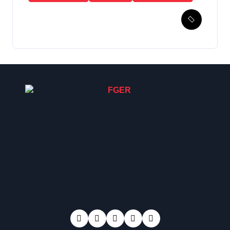
Esperanza de Justicia,
Caso Mujeres Achi y su
denuncia contra el terror de
Estado “Violencia sexual”