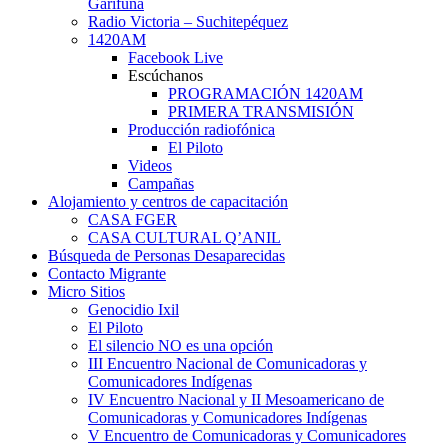
Garífuna
Radio Victoria – Suchitepéquez
1420AM
Facebook Live
Escúchanos
PROGRAMACIÓN 1420AM
PRIMERA TRANSMISIÓN
Producción radiofónica
El Piloto
Videos
Campañas
Alojamiento y centros de capacitación
CASA FGER
CASA CULTURAL Q’ANIL
Búsqueda de Personas Desaparecidas
Contacto Migrante
Micro Sitios
Genocidio Ixil
El Piloto
El silencio NO es una opción
III Encuentro Nacional de Comunicadoras y
Comunicadores Indígenas
IV Encuentro Nacional y II Mesoamericano de
Comunicadoras y Comunicadores Indígenas
V Encuentro de Comunicadoras y Comunicadores