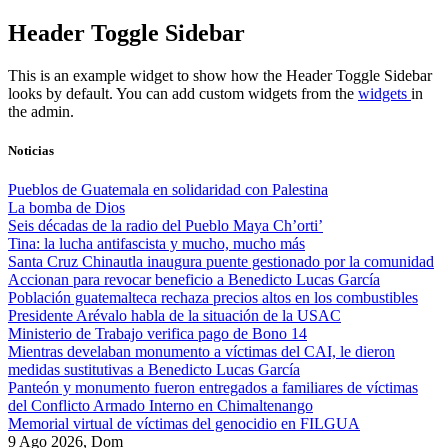
Skip
Header Toggle Sidebar
to
content
This is an example widget to show how the Header Toggle Sidebar
looks by default. You can add custom widgets from the
widgets
in
the admin.
Noticias
Pueblos de Guatemala en solidaridad con Palestina
La bomba de Dios
Seis décadas de la radio del Pueblo Maya Ch’orti’
Tina: la lucha antifascista y mucho, mucho más
Santa Cruz Chinautla inaugura puente gestionado por la comunidad
Accionan para revocar beneficio a Benedicto Lucas García
Población guatemalteca rechaza precios altos en los combustibles
Presidente Arévalo habla de la situación de la USAC
Ministerio de Trabajo verifica pago de Bono 14
Mientras develaban monumento a víctimas del CAI, le dieron
medidas sustitutivas a Benedicto Lucas García
Panteón y monumento fueron entregados a familiares de víctimas
del Conflicto Armado Interno en Chimaltenango
Memorial virtual de víctimas del genocidio en FILGUA
9 Ago 2026, Dom