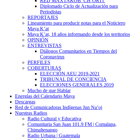
RED MAXTAKOB’ CH’ORTI’
Diplomado Ciclo de Actualización para
Periodistas
REPORTAJES
Lineamiento para producir notas para el Noticiero
Maya K’at
Maya K’at, 18 años informando desde los territorios
OPINIÓN
ENTREVISTAS
Diálogos Comunitarios en Tiempos del
Coronavirus
PERFILES
COBERTURAS
ELECCIÓN AEU 2019-2021
TRIBUNAL DE CONCIENCIA
ELECCIONES GENERALES 2019
Mucho de que Hablar
Energías del Calendario Maya
Descargas
Red de Comunicadoras Indígenas Jun Na’oj
Nuestras Radios
Radio Cultural y Educativa
Comunitaria San Juan 101.9 FM | Comalapa,
Chimaltenango
Radio Urbana | Guatemala