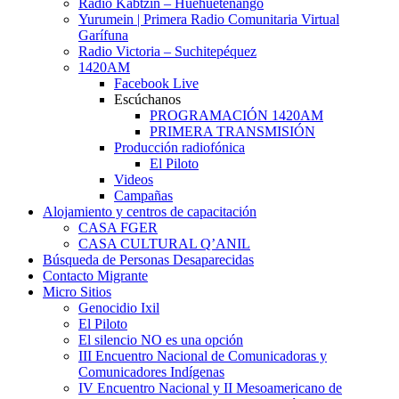
Radio Kabtzin – Huehuetenango
Yurumein | Primera Radio Comunitaria Virtual
Garífuna
Radio Victoria – Suchitepéquez
1420AM
Facebook Live
Escúchanos
PROGRAMACIÓN 1420AM
PRIMERA TRANSMISIÓN
Producción radiofónica
El Piloto
Videos
Campañas
Alojamiento y centros de capacitación
CASA FGER
CASA CULTURAL Q’ANIL
Búsqueda de Personas Desaparecidas
Contacto Migrante
Micro Sitios
Genocidio Ixil
El Piloto
El silencio NO es una opción
III Encuentro Nacional de Comunicadoras y
Comunicadores Indígenas
IV Encuentro Nacional y II Mesoamericano de