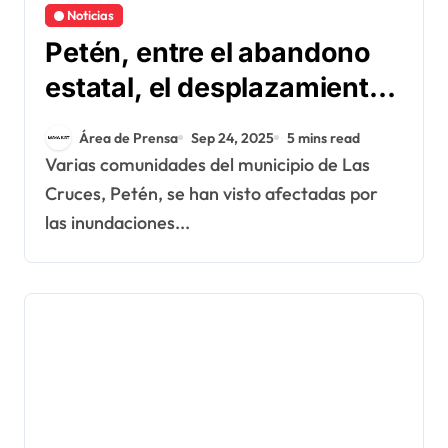
Noticias
Petén, entre el abandono
estatal, el desplazamiento
corporativo y los desastres
Área de Prensa
Sep 24, 2025
5 mins read
naturales
Varias comunidades del municipio de Las
Cruces, Petén, se han visto afectadas por
las inundaciones...