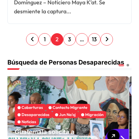
Domínguez – Noticiero Maya K’at. Se
desmiente la captura...
P
1
2
3
…
13
a
Búsqueda de Personas Desaparecidas
g
i
n
a
Búsqueda Personas Desaparecidas
c
Coberturas
Convenio 189 OIT
Desaparecidos
Jun Na'oj
Justa Memoria
i
Esperanza de Justicia,