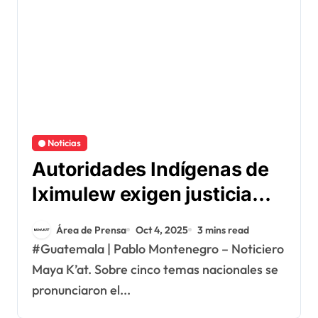
Noticias
Autoridades Indígenas de
Iximulew exigen justicia
por la Masacre de Alaska y
Área de Prensa
Oct 4, 2025
3 mins read
piden la liberación
#Guatemala | Pablo Montenegro – Noticiero
inmediata de exiliados y
Maya K’at. Sobre cinco temas nacionales se
presos políticos.
pronunciaron el...