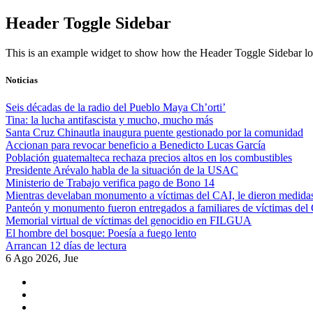
Skip
Header Toggle Sidebar
to
content
This is an example widget to show how the Header Toggle Sidebar lo
Noticias
Seis décadas de la radio del Pueblo Maya Ch’orti’
Tina: la lucha antifascista y mucho, mucho más
Santa Cruz Chinautla inaugura puente gestionado por la comunidad
Accionan para revocar beneficio a Benedicto Lucas García
Población guatemalteca rechaza precios altos en los combustibles
Presidente Arévalo habla de la situación de la USAC
Ministerio de Trabajo verifica pago de Bono 14
Mientras develaban monumento a víctimas del CAI, le dieron medidas
Panteón y monumento fueron entregados a familiares de víctimas del
Memorial virtual de víctimas del genocidio en FILGUA
El hombre del bosque: Poesía a fuego lento
Arrancan 12 días de lectura
6 Ago 2026, Jue