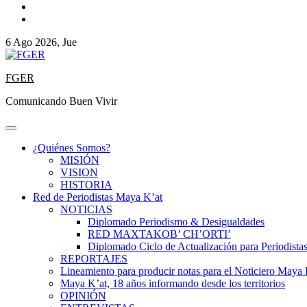
6 Ago 2026, Jue
FGER
Comunicando Buen Vivir
¿Quiénes Somos?
MISIÓN
VISION
HISTORIA
Red de Periodistas Maya K’at
NOTICIAS
Diplomado Periodismo & Desigualdades
RED MAXTAKOB’ CH’ORTI’
Diplomado Ciclo de Actualización para Periodista
REPORTAJES
Lineamiento para producir notas para el Noticiero Maya 
Maya K’at, 18 años informando desde los territorios
OPINIÓN