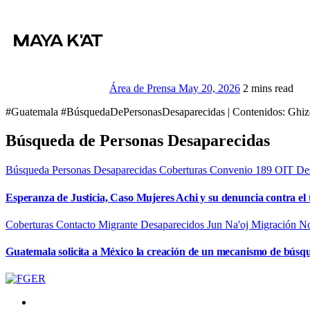
Área de Prensa
May 20, 2026
2 mins read
#Guatemala #BúsquedaDePersonasDesaparecidas | Contenidos: Ghi
Búsqueda de Personas Desaparecidas
Búsqueda Personas Desaparecidas
Coberturas
Convenio 189 OIT
De
Esperanza de Justicia, Caso Mujeres Achi y su denuncia contra el 
Coberturas
Contacto Migrante
Desaparecidos
Jun Na'oj
Migración
No
Guatemala solicita a México la creación de un mecanismo de búsq