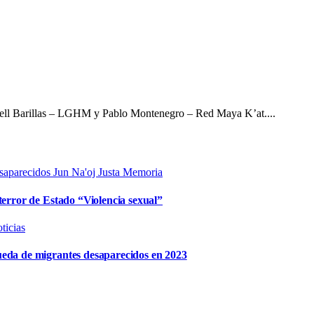
zell Barillas – LGHM y Pablo Montenegro – Red Maya K’at....
saparecidos
Jun Na'oj
Justa Memoria
terror de Estado “Violencia sexual”
ticias
ueda de migrantes desaparecidos en 2023