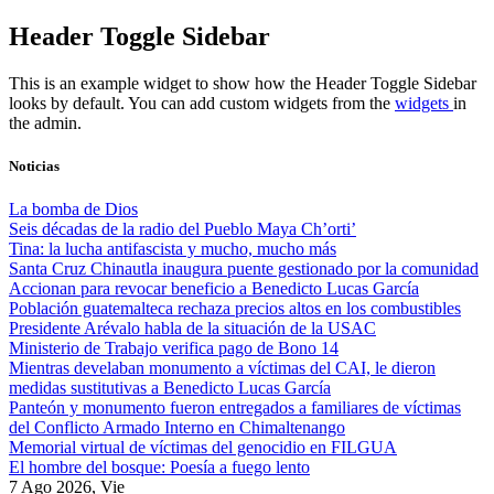
Skip
Header Toggle Sidebar
to
content
This is an example widget to show how the Header Toggle Sidebar
looks by default. You can add custom widgets from the
widgets
in
the admin.
Noticias
La bomba de Dios
Seis décadas de la radio del Pueblo Maya Ch’orti’
Tina: la lucha antifascista y mucho, mucho más
Santa Cruz Chinautla inaugura puente gestionado por la comunidad
Accionan para revocar beneficio a Benedicto Lucas García
Población guatemalteca rechaza precios altos en los combustibles
Presidente Arévalo habla de la situación de la USAC
Ministerio de Trabajo verifica pago de Bono 14
Mientras develaban monumento a víctimas del CAI, le dieron
medidas sustitutivas a Benedicto Lucas García
Panteón y monumento fueron entregados a familiares de víctimas
del Conflicto Armado Interno en Chimaltenango
Memorial virtual de víctimas del genocidio en FILGUA
El hombre del bosque: Poesía a fuego lento
7 Ago 2026, Vie