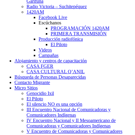
Garífuna
Radio Victoria – Suchitepéquez
1420AM
Facebook Live
Escúchanos
PROGRAMACIÓN 1420AM
PRIMERA TRANSMISIÓN
Producción radiofónica
El Piloto
Videos
Campañas
Alojamiento y centros de capacitación
CASA FGER
CASA CULTURAL Q’ANIL
Búsqueda de Personas Desaparecidas
Contacto Migrante
Micro Sitios
Genocidio Ixil
El Piloto
El silencio NO es una opción
III Encuentro Nacional de Comunicadoras y
Comunicadores Indígenas
IV Encuentro Nacional y II Mesoamericano de
Comunicadoras y Comunicadores Indígenas
V Encuentro de Comunicadoras y Comunicadores