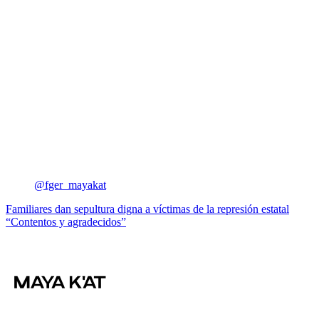
@fger_mayakat
Navegación
Familiares dan sepultura digna a víctimas de la represión estatal
“Contentos y agradecidos”
de
entradas