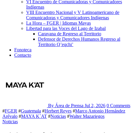
VI Encuentro de Comunicadoras y Comunicadores
Indígenas
VIII Encuentro Nacional y V Latinoamericano de
Comunicadoras y Comunicadores Indígenas
La Hora – FGER | Idiomas Mayas
Libertad para las Voces del Lago de Izabal
Caravana de Regreso al Territorio
Defensor de Derechos Humanos Regreso al
Territorio Q’eqchi’
Fonoteca
Contacto
By Área de Prensa
Jul 2, 2026
0 Comments
#
FGER
#
Guatemala
#
Herbert Reyes
#
Marco Antonio Hernández
Arévalo
#
MAYA K`AT
#
Noticias
#
Walter Mazariegos
Noticias