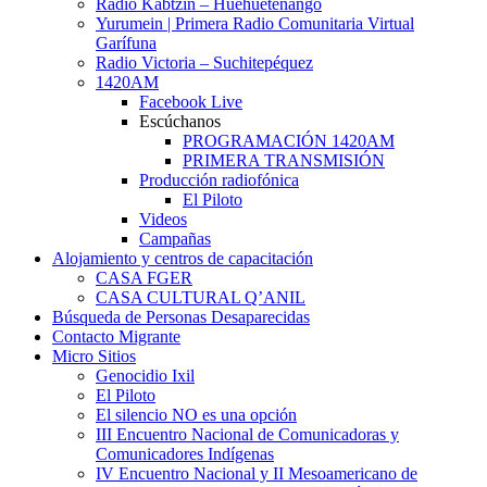
Radio Kabtzin – Huehuetenango
Yurumein | Primera Radio Comunitaria Virtual
Garífuna
Radio Victoria – Suchitepéquez
1420AM
Facebook Live
Escúchanos
PROGRAMACIÓN 1420AM
PRIMERA TRANSMISIÓN
Producción radiofónica
El Piloto
Videos
Campañas
Alojamiento y centros de capacitación
CASA FGER
CASA CULTURAL Q’ANIL
Búsqueda de Personas Desaparecidas
Contacto Migrante
Micro Sitios
Genocidio Ixil
El Piloto
El silencio NO es una opción
III Encuentro Nacional de Comunicadoras y
Comunicadores Indígenas
IV Encuentro Nacional y II Mesoamericano de