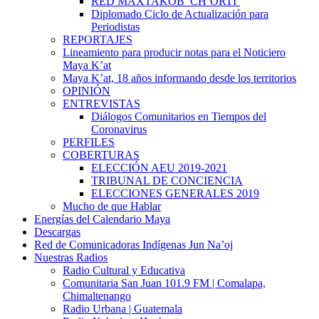
RED MAXTAKOB’ CH’ORTI’
Diplomado Ciclo de Actualización para
Periodistas
REPORTAJES
Lineamiento para producir notas para el Noticiero
Maya K’at
Maya K’at, 18 años informando desde los territorios
OPINIÓN
ENTREVISTAS
Diálogos Comunitarios en Tiempos del
Coronavirus
PERFILES
COBERTURAS
ELECCIÓN AEU 2019-2021
TRIBUNAL DE CONCIENCIA
ELECCIONES GENERALES 2019
Mucho de que Hablar
Energías del Calendario Maya
Descargas
Red de Comunicadoras Indígenas Jun Na’oj
Nuestras Radios
Radio Cultural y Educativa
Comunitaria San Juan 101.9 FM | Comalapa,
Chimaltenango
Radio Urbana | Guatemala