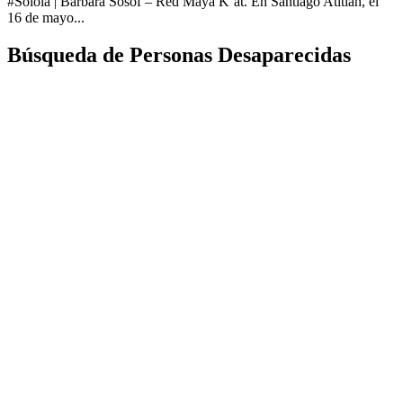
#Sololá | Bárbara Sosof – Red Maya K’at. En Santiago Atitlán, el
16 de mayo...
Búsqueda de Personas Desaparecidas