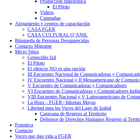
Producción radiofónica
El Piloto
Videos
Campañas
Alojamiento y centros de capacitación
CASA FGER
CASA CULTURAL Q’ANIL
Búsqueda de Personas Desaparecidas
Contacto Migrante
Micro Sitios
Genocidio Ixil
El Piloto
El silencio NO es una opción
III Encuentro Nacional de Comunicadoras y Comunicado
IV Encuentro Nacional y II Mesoamericano de Comunic
V Encuentro de Comunicadoras y Comunicadores
VI Encuentro de Comunicadoras y Comunicadores Indíg
VIII Encuentro Nacional y V Latinoamericano de Comu
La Hora – FGER | Idiomas Mayas
Libertad para las Voces del Lago de Izabal
Caravana de Regreso al Territorio
Defensor de Derechos Humanos Regreso al Territo
Fonoteca
Contacto
Voces que dan vida a FGER