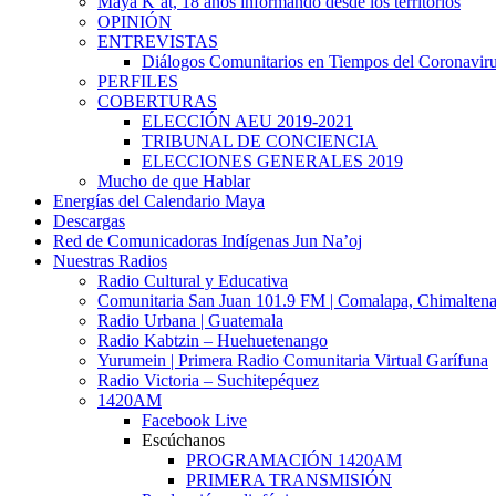
Maya K’at, 18 años informando desde los territorios
OPINIÓN
ENTREVISTAS
Diálogos Comunitarios en Tiempos del Coronavir
PERFILES
COBERTURAS
ELECCIÓN AEU 2019-2021
TRIBUNAL DE CONCIENCIA
ELECCIONES GENERALES 2019
Mucho de que Hablar
Energías del Calendario Maya
Descargas
Red de Comunicadoras Indígenas Jun Na’oj
Nuestras Radios
Radio Cultural y Educativa
Comunitaria San Juan 101.9 FM | Comalapa, Chimalten
Radio Urbana | Guatemala
Radio Kabtzin – Huehuetenango
Yurumein | Primera Radio Comunitaria Virtual Garífuna
Radio Victoria – Suchitepéquez
1420AM
Facebook Live
Escúchanos
PROGRAMACIÓN 1420AM
PRIMERA TRANSMISIÓN