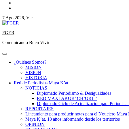
7 Ago 2026, Vie
FGER
Comunicando Buen Vivir
¿Quiénes Somos?
MISIÓN
VISION
HISTORIA
Red de Periodistas Maya K’at
NOTICIAS
Diplomado Periodismo & Desigualdades
RED MAXTAKOB’ CH’ORTI’
Diplomado Ciclo de Actualización para Periodista
REPORTAJES
Lineamiento para producir notas para el Noticiero Maya 
Maya K’at, 18 años informando desde los territorios
OPINIÓN