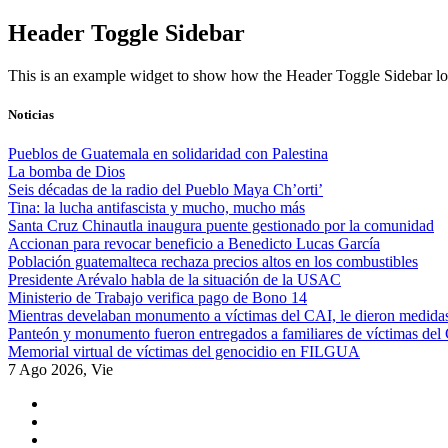
Skip
Header Toggle Sidebar
to
content
This is an example widget to show how the Header Toggle Sidebar lo
Noticias
Pueblos de Guatemala en solidaridad con Palestina
La bomba de Dios
Seis décadas de la radio del Pueblo Maya Ch’orti’
Tina: la lucha antifascista y mucho, mucho más
Santa Cruz Chinautla inaugura puente gestionado por la comunidad
Accionan para revocar beneficio a Benedicto Lucas García
Población guatemalteca rechaza precios altos en los combustibles
Presidente Arévalo habla de la situación de la USAC
Ministerio de Trabajo verifica pago de Bono 14
Mientras develaban monumento a víctimas del CAI, le dieron medidas
Panteón y monumento fueron entregados a familiares de víctimas del
Memorial virtual de víctimas del genocidio en FILGUA
7 Ago 2026, Vie