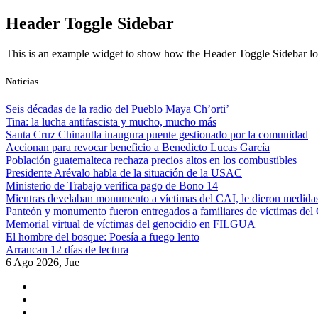
Skip
Header Toggle Sidebar
to
content
This is an example widget to show how the Header Toggle Sidebar lo
Noticias
Seis décadas de la radio del Pueblo Maya Ch’orti’
Tina: la lucha antifascista y mucho, mucho más
Santa Cruz Chinautla inaugura puente gestionado por la comunidad
Accionan para revocar beneficio a Benedicto Lucas García
Población guatemalteca rechaza precios altos en los combustibles
Presidente Arévalo habla de la situación de la USAC
Ministerio de Trabajo verifica pago de Bono 14
Mientras develaban monumento a víctimas del CAI, le dieron medidas
Panteón y monumento fueron entregados a familiares de víctimas del
Memorial virtual de víctimas del genocidio en FILGUA
El hombre del bosque: Poesía a fuego lento
Arrancan 12 días de lectura
6 Ago 2026, Jue