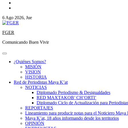
6 Ago 2026, Jue
FGER
Comunicando Buen Vivir
¿Quiénes Somos?
MISIÓN
VISION
HISTORIA
Red de Periodistas Maya K’at
NOTICIAS
Diplomado Periodismo & Desigualdades
RED MAXTAKOB’ CH’ORTI’
Diplomado Ciclo de Actualización para Periodista
REPORTAJES
Lineamiento para producir notas para el Noticiero Maya 
Maya K’at, 18 años informando desde los territorios
OPINIÓN