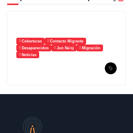
Coberturas
Contacto Migrante
Desaparecidos
Jun Na'oj
Migración
Noticias
Guatemala solicita a
México la creación de un
mecanismo de búsqueda de
migrantes desaparecidos
en 2023