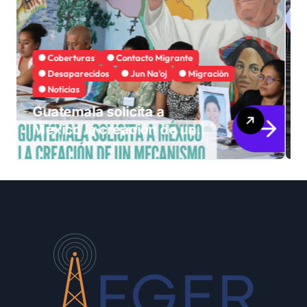
Búsqueda Personas Desaparecidas
Coberturas
Convenio 189 OIT
Desaparecidos
Jun Na'oj
Justa Memoria
Esperanza de Justicia,
Caso Mujeres Achi y su
denuncia contra el terror
de Estado “Violencia
sexual”