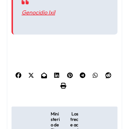
Genocidio Ixil
N
Mini
Los
steri
trec
a
o de
e ac