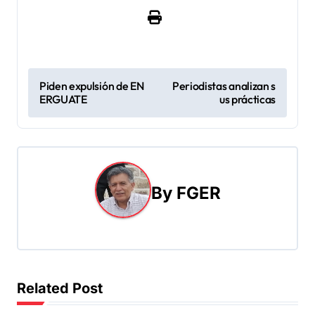
N
Piden expulsión de EN
Periodistas analizan s
ERGUATE
us prácticas
a
v
e
By
FGER
g
a
c
i
Related Post
ó