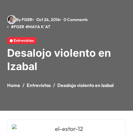
By FGER
Oct 26, 2016
0 Comments
#
FGER
#
MAYA K`AT
Entrevistas
Desalojo violento en
Izabal
Home
Entrevistas
Desalojo violento en Izabal