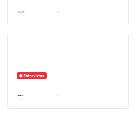
Luis Cardoza y Aragón
Área de Prensa
Jun 25, 2026
Entrevistas
La sonrisa y la salud bucal
Área de Prensa
Abr 13, 2026