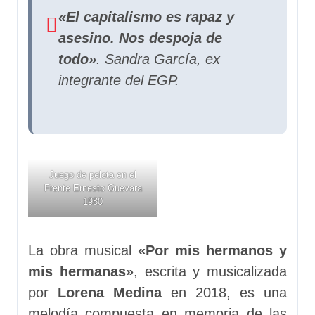
«El capitalismo es rapaz y
asesino. Nos despoja de
todo»
. Sandra García, ex
integrante del EGP.
Juego de pelota en el
Frente Ernesto Guevara
1980
La obra musical
«Por mis hermanos y
mis hermanas»
, escrita y musicalizada
por
Lorena Medina
en 2018, es una
melodía compuesta en memoria de las