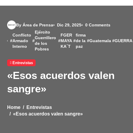
By Área de Prensa
Dic 29, 2025
0 Comments
Ejército
Conflicto
FGER
firma
Guerrillero
#
Armado
#
#
MAYA
#
de la
#
Guatemala
#
GUERRA
de los
Interno
KA´T
paz
Pobres
Entrevistas
«Esos acuerdos valen
sangre»
Home
Entrevistas
«Esos acuerdos valen sangre»