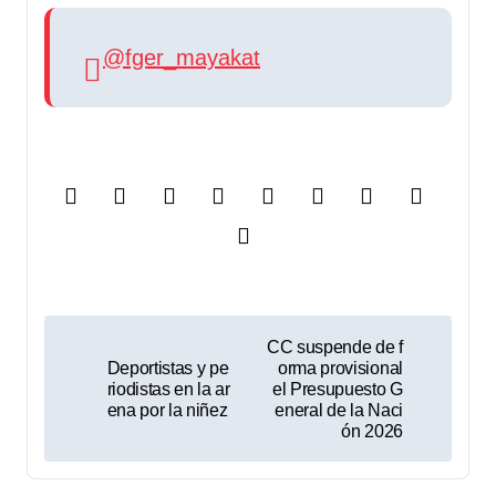
@fger_mayakat
N
CC suspende de f
Deportistas y pe
orma provisional
a
riodistas en la ar
el Presupuesto G
ena por la niñez
eneral de la Naci
v
ón 2026
e