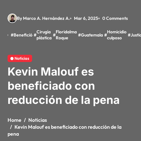
By Marco A. Hernández A.
Mar 6, 2025
0 Comments
Cirugía
Floridalma
Homicidio
#
Benefició
#
#
#
Guatemala
#
#
Justi
plástica
Roque
culposo
Noticias
Kevin Malouf es
beneficiado con
reducción de la pena
Home
Noticias
Kevin Malouf es beneficiado con reducción de la
pena