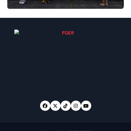
denuncia contra el terror
de Estado “Violencia
sexual”