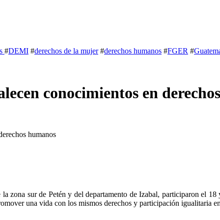
ts
#
DEMI
#
derechos de la mujer
#
derechos humanos
#
FGER
#
Guatema
rtalecen conocimientos en derech
n derechos humanos
a zona sur de Petén y del departamento de Izabal, participaron el 18 
omover una vida con los mismos derechos y participación igualitaria en 