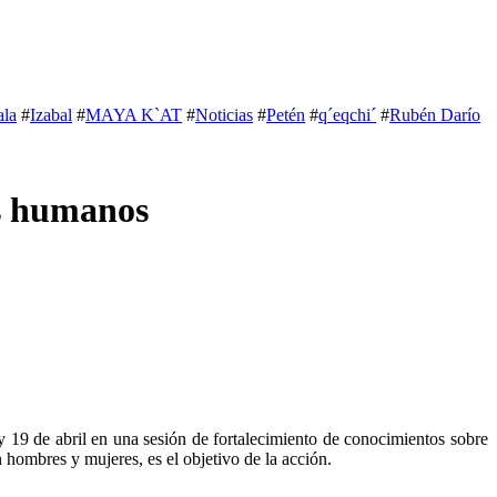
la
#
Izabal
#
MAYA K`AT
#
Noticias
#
Petén
#
q´eqchi´
#
Rubén Darío
os humanos
y 19 de abril en una sesión de fortalecimiento de conocimientos sobre
hombres y mujeres, es el objetivo de la acción.