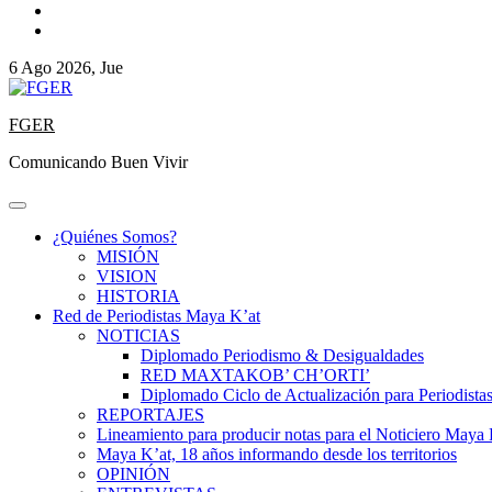
6 Ago 2026, Jue
FGER
Comunicando Buen Vivir
¿Quiénes Somos?
MISIÓN
VISION
HISTORIA
Red de Periodistas Maya K’at
NOTICIAS
Diplomado Periodismo & Desigualdades
RED MAXTAKOB’ CH’ORTI’
Diplomado Ciclo de Actualización para Periodista
REPORTAJES
Lineamiento para producir notas para el Noticiero Maya 
Maya K’at, 18 años informando desde los territorios
OPINIÓN