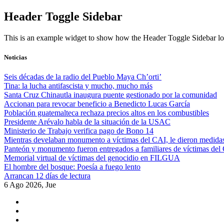
Skip
Header Toggle Sidebar
to
content
This is an example widget to show how the Header Toggle Sidebar lo
Noticias
Seis décadas de la radio del Pueblo Maya Ch’orti’
Tina: la lucha antifascista y mucho, mucho más
Santa Cruz Chinautla inaugura puente gestionado por la comunidad
Accionan para revocar beneficio a Benedicto Lucas García
Población guatemalteca rechaza precios altos en los combustibles
Presidente Arévalo habla de la situación de la USAC
Ministerio de Trabajo verifica pago de Bono 14
Mientras develaban monumento a víctimas del CAI, le dieron medidas
Panteón y monumento fueron entregados a familiares de víctimas del
Memorial virtual de víctimas del genocidio en FILGUA
El hombre del bosque: Poesía a fuego lento
Arrancan 12 días de lectura
6 Ago 2026, Jue