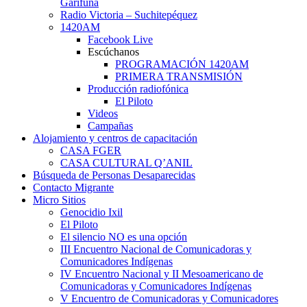
Garífuna
Radio Victoria – Suchitepéquez
1420AM
Facebook Live
Escúchanos
PROGRAMACIÓN 1420AM
PRIMERA TRANSMISIÓN
Producción radiofónica
El Piloto
Videos
Campañas
Alojamiento y centros de capacitación
CASA FGER
CASA CULTURAL Q’ANIL
Búsqueda de Personas Desaparecidas
Contacto Migrante
Micro Sitios
Genocidio Ixil
El Piloto
El silencio NO es una opción
III Encuentro Nacional de Comunicadoras y
Comunicadores Indígenas
IV Encuentro Nacional y II Mesoamericano de
Comunicadoras y Comunicadores Indígenas
V Encuentro de Comunicadoras y Comunicadores