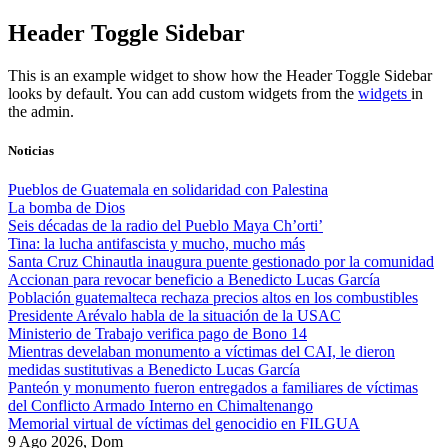
Skip
Header Toggle Sidebar
to
content
This is an example widget to show how the Header Toggle Sidebar
looks by default. You can add custom widgets from the
widgets
in
the admin.
Noticias
Pueblos de Guatemala en solidaridad con Palestina
La bomba de Dios
Seis décadas de la radio del Pueblo Maya Ch’orti’
Tina: la lucha antifascista y mucho, mucho más
Santa Cruz Chinautla inaugura puente gestionado por la comunidad
Accionan para revocar beneficio a Benedicto Lucas García
Población guatemalteca rechaza precios altos en los combustibles
Presidente Arévalo habla de la situación de la USAC
Ministerio de Trabajo verifica pago de Bono 14
Mientras develaban monumento a víctimas del CAI, le dieron
medidas sustitutivas a Benedicto Lucas García
Panteón y monumento fueron entregados a familiares de víctimas
del Conflicto Armado Interno en Chimaltenango
Memorial virtual de víctimas del genocidio en FILGUA
9 Ago 2026, Dom