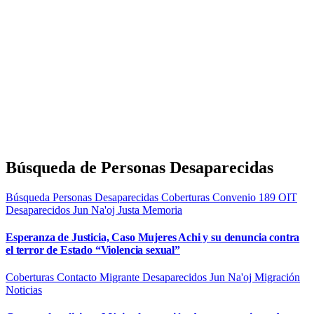
Búsqueda de Personas Desaparecidas
Búsqueda Personas Desaparecidas
Coberturas
Convenio 189 OIT
Desaparecidos
Jun Na'oj
Justa Memoria
Esperanza de Justicia, Caso Mujeres Achi y su denuncia contra
el terror de Estado “Violencia sexual”
Coberturas
Contacto Migrante
Desaparecidos
Jun Na'oj
Migración
Noticias