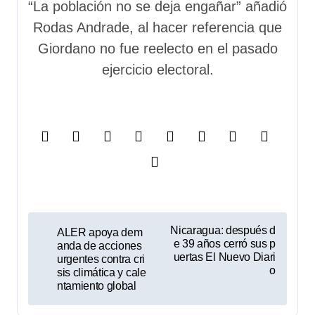
“La población no se deja engañar” añadió
Rodas Andrade, al hacer referencia que
Giordano no fue reelecto en el pasado
ejercicio electoral.
N
Nicaragua: después d
ALER apoya dem
e 39 años cerró sus p
anda de acciones
a
uertas El Nuevo Diari
urgentes contra cri
o
sis climática y cale
v
ntamiento global
e