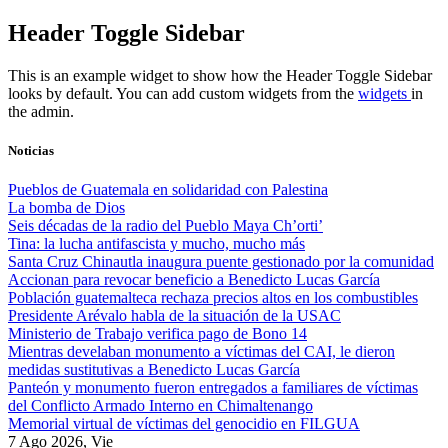
Skip
Header Toggle Sidebar
to
content
This is an example widget to show how the Header Toggle Sidebar
looks by default. You can add custom widgets from the
widgets
in
the admin.
Noticias
Pueblos de Guatemala en solidaridad con Palestina
La bomba de Dios
Seis décadas de la radio del Pueblo Maya Ch’orti’
Tina: la lucha antifascista y mucho, mucho más
Santa Cruz Chinautla inaugura puente gestionado por la comunidad
Accionan para revocar beneficio a Benedicto Lucas García
Población guatemalteca rechaza precios altos en los combustibles
Presidente Arévalo habla de la situación de la USAC
Ministerio de Trabajo verifica pago de Bono 14
Mientras develaban monumento a víctimas del CAI, le dieron
medidas sustitutivas a Benedicto Lucas García
Panteón y monumento fueron entregados a familiares de víctimas
del Conflicto Armado Interno en Chimaltenango
Memorial virtual de víctimas del genocidio en FILGUA
7 Ago 2026, Vie