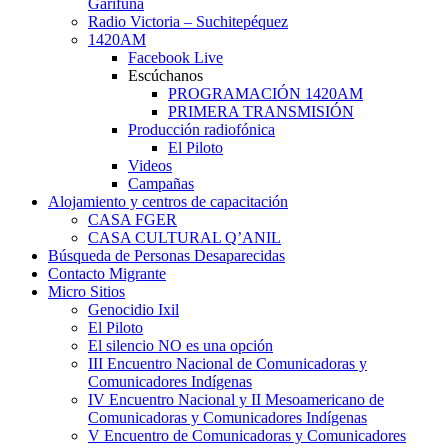
Garífuna
Radio Victoria – Suchitepéquez
1420AM
Facebook Live
Escúchanos
PROGRAMACIÓN 1420AM
PRIMERA TRANSMISIÓN
Producción radiofónica
El Piloto
Videos
Campañas
Alojamiento y centros de capacitación
CASA FGER
CASA CULTURAL Q’ANIL
Búsqueda de Personas Desaparecidas
Contacto Migrante
Micro Sitios
Genocidio Ixil
El Piloto
El silencio NO es una opción
III Encuentro Nacional de Comunicadoras y
Comunicadores Indígenas
IV Encuentro Nacional y II Mesoamericano de
Comunicadoras y Comunicadores Indígenas
V Encuentro de Comunicadoras y Comunicadores