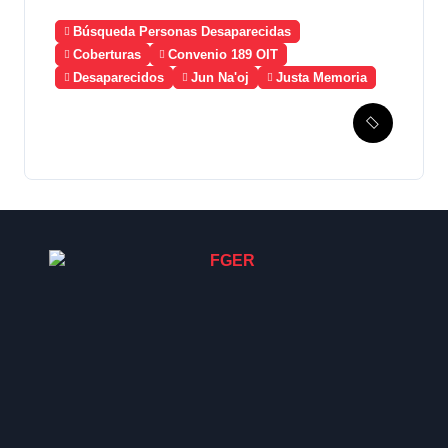
Búsqueda Personas Desaparecidas
Coberturas
Convenio 189 OIT
Desaparecidos
Jun Na'oj
Justa Memoria
Esperanza de Justicia,
Caso Mujeres Achi y su
denuncia contra el terror de
Estado “Violencia sexual”