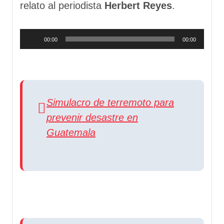
relato al periodista
Herbert Reyes
.
Reproductor
00:00
00:00
de
audio
Simulacro de terremoto para
prevenir desastre en
Guatemala