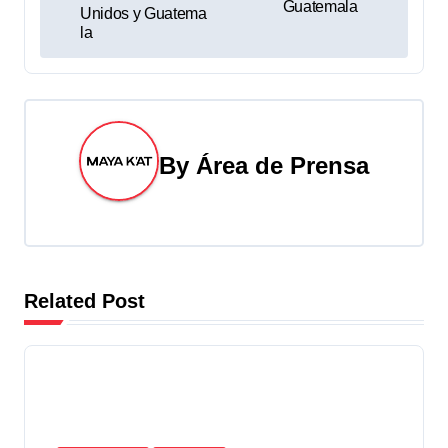
v
Guatemala
Unidos y Guatema
la
e
g
a
By
Área de Prensa
c
i
ó
n
Related Post
d
e
e