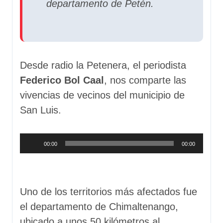
departamento de Petén.
Desde radio la Petenera, el periodista
Federico Bol Caal
, nos comparte las
vivencias de vecinos del municipio de
San Luis.
Reproductor
00:00
00:00
de
audio
Uno de los territorios más afectados fue
el departamento de Chimaltenango,
ubicado a unos 50 kilómetros al