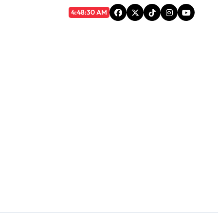
5 Ago 2026, Mié
4:48:31 AM
Accionan para revocar beneficio a Benedicto Lucas García