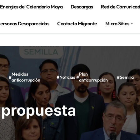
Energías del Calendario Maya
Descargas
Red de Comunicado
Personas Desaparecidas
Contacto Migrante
Micro Sitios
Medidas
Plan
#
#
Noticias
#
#
Semilla
anticorrupción
anticorrupción
 propuesta