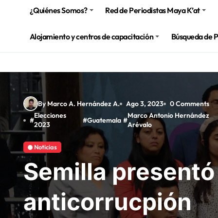
¿Quiénes Somos?
Red de Periodistas Maya K’at
Alojamiento y centros de capacitación
Búsqueda de 
By Marco A. Hernández A.
Ago 3, 2023
0 Comments
Elecciones
Marco Antonio Hernández
#
#
Guatemala
#
2023
Arévalo
Noticias
Semilla presentó
anticorrucpión