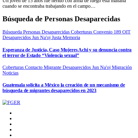
Un joven de 15 años fue herido con arma de fuego esta mañana
cuando se encontraba trabajando en el campo…
Búsqueda de Personas Desaparecidas
Búsqueda Personas Desaparecidas
Coberturas
Convenio 189 OIT
Desaparecidos
Jun Na'oj
Justa Memoria
Esperanza de Justicia, Caso Mujeres Achi y su denuncia contra
el terror de Estado “Violencia sexual”
Coberturas
Contacto Migrante
Desaparecidos
Jun Na'oj
Migración
Noticias
Guatemala solicita a México la creación de un mecanismo de
búsqueda de migrantes desaparecidos en 2023