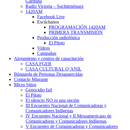
Garífuna
Radio Victoria – Suchitepéquez
1420AM
Facebook Live
Escúchanos
PROGRAMACIÓN 1420AM
PRIMERA TRANSMISIÓN
Producción radiofónica
El Piloto
Videos
Campañas
Alojamiento y centros de capacitación
CASA FGER
CASA CULTURAL Q’ANIL
Búsqueda de Personas Desaparecidas
Contacto Migrante
Micro Sitios
Genocidio Ixil
El Piloto
El silencio NO es una opción
III Encuentro Nacional de Comunicadoras y
Comunicadores Indígenas
IV Encuentro Nacional y II Mesoamericano de
Comunicadoras y Comunicadores Indígenas
V Encuentro de Comunicadoras y Comunicadores