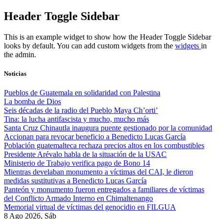
Skip
Header Toggle Sidebar
to
content
This is an example widget to show how the Header Toggle Sidebar
looks by default. You can add custom widgets from the
widgets
in
the admin.
Noticias
Pueblos de Guatemala en solidaridad con Palestina
La bomba de Dios
Seis décadas de la radio del Pueblo Maya Ch’orti’
Tina: la lucha antifascista y mucho, mucho más
Santa Cruz Chinautla inaugura puente gestionado por la comunidad
Accionan para revocar beneficio a Benedicto Lucas García
Población guatemalteca rechaza precios altos en los combustibles
Presidente Arévalo habla de la situación de la USAC
Ministerio de Trabajo verifica pago de Bono 14
Mientras develaban monumento a víctimas del CAI, le dieron
medidas sustitutivas a Benedicto Lucas García
Panteón y monumento fueron entregados a familiares de víctimas
del Conflicto Armado Interno en Chimaltenango
Memorial virtual de víctimas del genocidio en FILGUA
8 Ago 2026, Sáb