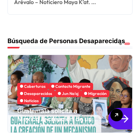
Arévalo – Noticiero Maya K’at. ...
Búsqueda de Personas Desaparecidas
Coberturas
Contacto Migrante
Desaparecidos
Jun Na'oj
Migración
Noticias
Guatemala solicita a
México la creación de un
mecanismo de búsqueda
de migrantes