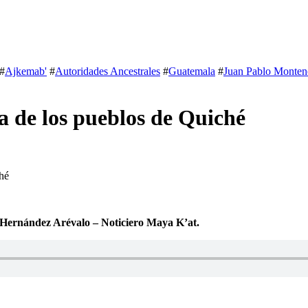
#
Ajkemab'
#
Autoridades Ancestrales
#
Guatemala
#
Juan Pablo Monten
a de los pueblos de Quiché
hé
 Hernández Arévalo – Noticiero Maya K’at.