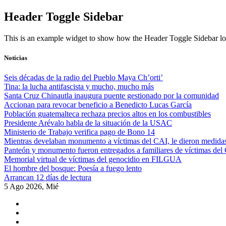
Skip
Header Toggle Sidebar
to
content
This is an example widget to show how the Header Toggle Sidebar lo
Noticias
Seis décadas de la radio del Pueblo Maya Ch’orti’
Tina: la lucha antifascista y mucho, mucho más
Santa Cruz Chinautla inaugura puente gestionado por la comunidad
Accionan para revocar beneficio a Benedicto Lucas García
Población guatemalteca rechaza precios altos en los combustibles
Presidente Arévalo habla de la situación de la USAC
Ministerio de Trabajo verifica pago de Bono 14
Mientras develaban monumento a víctimas del CAI, le dieron medidas
Panteón y monumento fueron entregados a familiares de víctimas del
Memorial virtual de víctimas del genocidio en FILGUA
El hombre del bosque: Poesía a fuego lento
Arrancan 12 días de lectura
5 Ago 2026, Mié