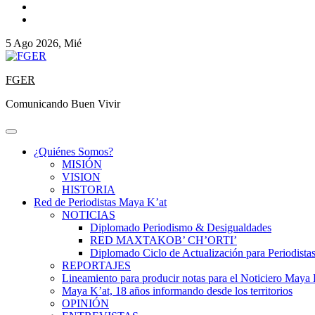
5 Ago 2026, Mié
FGER
Comunicando Buen Vivir
¿Quiénes Somos?
MISIÓN
VISION
HISTORIA
Red de Periodistas Maya K’at
NOTICIAS
Diplomado Periodismo & Desigualdades
RED MAXTAKOB’ CH’ORTI’
Diplomado Ciclo de Actualización para Periodista
REPORTAJES
Lineamiento para producir notas para el Noticiero Maya 
Maya K’at, 18 años informando desde los territorios
OPINIÓN