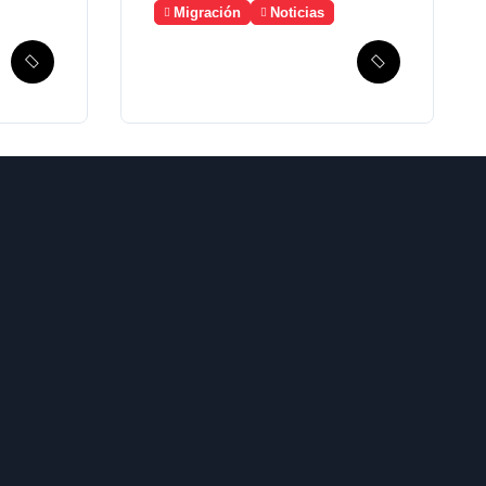
Migración
Noticias
Guatemala solicita
a México la
creación de un
mecanismo de
búsqueda de
migrantes
desaparecidos en
2023