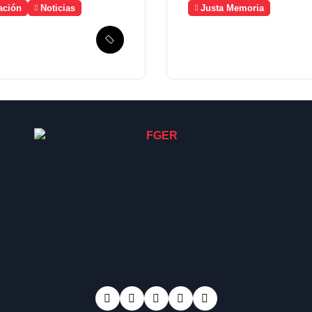
ación
Noticias
Justa Memoria
mala solicita
Esperanza de
ico la
Justicia, Caso
ción de un
Mujeres Achi y su
nismo de
denuncia contra el
ueda de
terror de Estado
antes
“Violencia sexual”
parecidos en