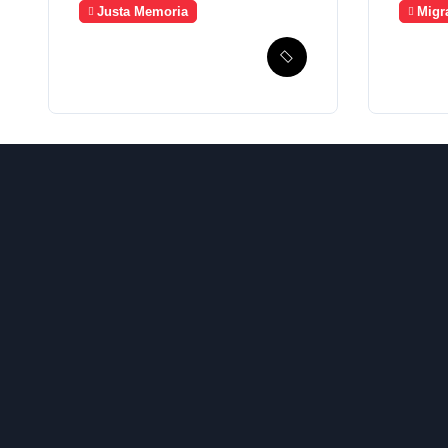
Justa Memoria
Migr
Esperanza de
Guate
Justicia, Caso
a Méx
Mujeres Achi y su
crea
denuncia contra el
meca
terror de Estado
búsq
“Violencia sexual”
migr
desa
2023