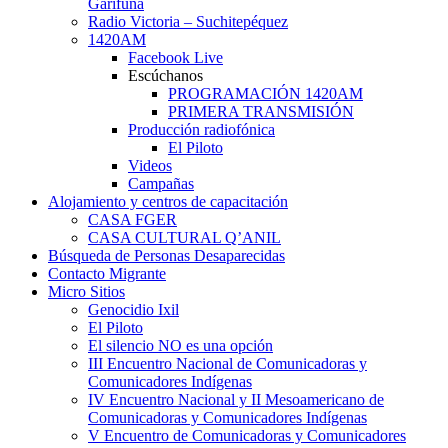
Garífuna
Radio Victoria – Suchitepéquez
1420AM
Facebook Live
Escúchanos
PROGRAMACIÓN 1420AM
PRIMERA TRANSMISIÓN
Producción radiofónica
El Piloto
Videos
Campañas
Alojamiento y centros de capacitación
CASA FGER
CASA CULTURAL Q’ANIL
Búsqueda de Personas Desaparecidas
Contacto Migrante
Micro Sitios
Genocidio Ixil
El Piloto
El silencio NO es una opción
III Encuentro Nacional de Comunicadoras y
Comunicadores Indígenas
IV Encuentro Nacional y II Mesoamericano de
Comunicadoras y Comunicadores Indígenas
V Encuentro de Comunicadoras y Comunicadores