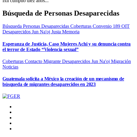
Ixil cumplió diez años...
Búsqueda de Personas Desaparecidas
Búsqueda Personas Desaparecidas
Coberturas
Convenio 189 OIT
Desaparecidos
Jun Na'oj
Justa Memoria
Esperanza de Justicia, Caso Mujeres Achi y su denuncia contra
el terror de Estado “Violencia sexual”
Coberturas
Contacto Migrante
Desaparecidos
Jun Na'oj
Migración
Noticias
Guatemala solicita a México la creación de un mecanismo de
búsqueda de migrantes desaparecidos en 2023