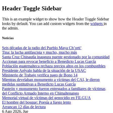
Skip
Header Toggle Sidebar
to
content
This is an example widget to show how the Header Toggle Sidebar
looks by default. You can add custom widgets from the
widgets
in
the admin.
Noticias
Seis décadas de la radio del Pueblo Maya Ch’orti’
Tina: la lucha antifascista y mucho, mucho más
Santa Cruz Chinautla inaugura puente gestionado por la comunidad
Accionan para revocar beneficio a Benedicto Lucas García
Población guatemalteca rechaza precios altos en los combustibles
Presidente Arévalo habla de la situación de la USAC
Ministerio de Trabajo verifica pago de Bono 14
Mientras develaban monumento a víctimas del CAI, le dieron
medidas sustitutivas a Benedicto Lucas García
Panteón y monumento fueron entregados a familiares de víctimas
del Conflicto Armado Interno en Chimaltenango
Memorial virtual de víctimas del genocidio en FILGUA
El hombre del bosque: Poesía a fuego lento
Arrancan 12 días de lectura
6 Ago 2026, Jue