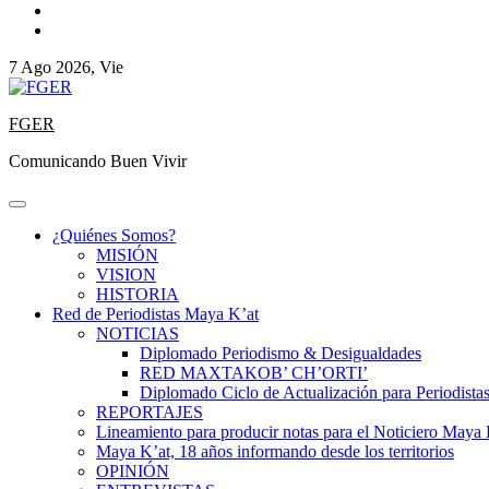
7 Ago 2026, Vie
FGER
Comunicando Buen Vivir
¿Quiénes Somos?
MISIÓN
VISION
HISTORIA
Red de Periodistas Maya K’at
NOTICIAS
Diplomado Periodismo & Desigualdades
RED MAXTAKOB’ CH’ORTI’
Diplomado Ciclo de Actualización para Periodista
REPORTAJES
Lineamiento para producir notas para el Noticiero Maya 
Maya K’at, 18 años informando desde los territorios
OPINIÓN