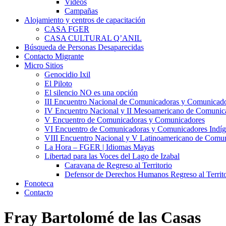
Videos
Campañas
Alojamiento y centros de capacitación
CASA FGER
CASA CULTURAL Q’ANIL
Búsqueda de Personas Desaparecidas
Contacto Migrante
Micro Sitios
Genocidio Ixil
El Piloto
El silencio NO es una opción
III Encuentro Nacional de Comunicadoras y Comunicado
IV Encuentro Nacional y II Mesoamericano de Comunic
V Encuentro de Comunicadoras y Comunicadores
VI Encuentro de Comunicadoras y Comunicadores Indíg
VIII Encuentro Nacional y V Latinoamericano de Comu
La Hora – FGER | Idiomas Mayas
Libertad para las Voces del Lago de Izabal
Caravana de Regreso al Territorio
Defensor de Derechos Humanos Regreso al Territo
Fonoteca
Contacto
Fray Bartolomé de las Casas