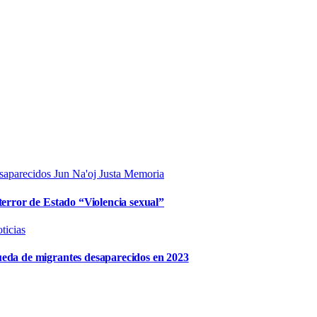
saparecidos
Jun Na'oj
Justa Memoria
terror de Estado “Violencia sexual”
ticias
ueda de migrantes desaparecidos en 2023