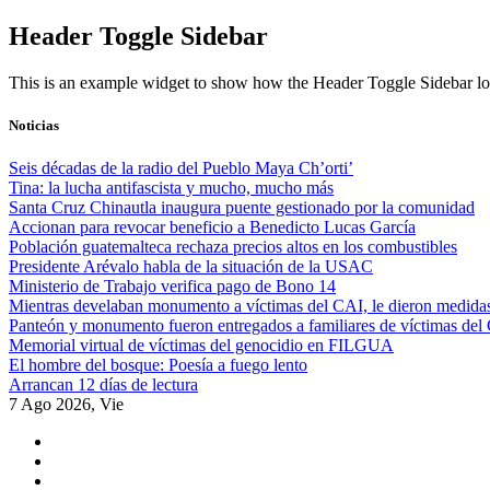
Skip
Header Toggle Sidebar
to
content
This is an example widget to show how the Header Toggle Sidebar lo
Noticias
Seis décadas de la radio del Pueblo Maya Ch’orti’
Tina: la lucha antifascista y mucho, mucho más
Santa Cruz Chinautla inaugura puente gestionado por la comunidad
Accionan para revocar beneficio a Benedicto Lucas García
Población guatemalteca rechaza precios altos en los combustibles
Presidente Arévalo habla de la situación de la USAC
Ministerio de Trabajo verifica pago de Bono 14
Mientras develaban monumento a víctimas del CAI, le dieron medidas
Panteón y monumento fueron entregados a familiares de víctimas del
Memorial virtual de víctimas del genocidio en FILGUA
El hombre del bosque: Poesía a fuego lento
Arrancan 12 días de lectura
7 Ago 2026, Vie