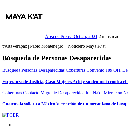
Área de Prensa
Oct 25, 2021
2 mins read
#AltaVerapaz | Pablo Montenegro – Noticiero Maya K’at.
Búsqueda de Personas Desaparecidas
Búsqueda Personas Desaparecidas
Coberturas
Convenio 189 OIT
De
Esperanza de Justicia, Caso Mujeres Achi y su denuncia contra el 
Coberturas
Contacto Migrante
Desaparecidos
Jun Na'oj
Migración
No
Guatemala solicita a México la creación de un mecanismo de búsq