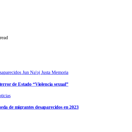
 read
saparecidos
Jun Na'oj
Justa Memoria
terror de Estado “Violencia sexual”
ticias
ueda de migrantes desaparecidos en 2023