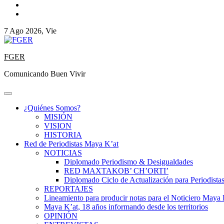
7 Ago 2026, Vie
FGER
Comunicando Buen Vivir
¿Quiénes Somos?
MISIÓN
VISION
HISTORIA
Red de Periodistas Maya K’at
NOTICIAS
Diplomado Periodismo & Desigualdades
RED MAXTAKOB’ CH’ORTI’
Diplomado Ciclo de Actualización para Periodista
REPORTAJES
Lineamiento para producir notas para el Noticiero Maya 
Maya K’at, 18 años informando desde los territorios
OPINIÓN