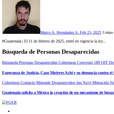
Marco A. Hernández A.
Feb 23, 2025
3 mins
#Guatemala | El 11 de febrero de 2025, entró en vigencia la ley...
Búsqueda de Personas Desaparecidas
Búsqueda Personas Desaparecidas
Coberturas
Convenio 189 OIT
De
Esperanza de Justicia, Caso Mujeres Achi y su denuncia contra el 
Coberturas
Contacto Migrante
Desaparecidos
Jun Na'oj
Migración
No
Guatemala solicita a México la creación de un mecanismo de búsq