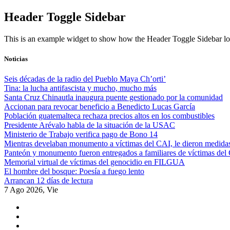
Skip
Header Toggle Sidebar
to
content
This is an example widget to show how the Header Toggle Sidebar lo
Noticias
Seis décadas de la radio del Pueblo Maya Ch’orti’
Tina: la lucha antifascista y mucho, mucho más
Santa Cruz Chinautla inaugura puente gestionado por la comunidad
Accionan para revocar beneficio a Benedicto Lucas García
Población guatemalteca rechaza precios altos en los combustibles
Presidente Arévalo habla de la situación de la USAC
Ministerio de Trabajo verifica pago de Bono 14
Mientras develaban monumento a víctimas del CAI, le dieron medidas
Panteón y monumento fueron entregados a familiares de víctimas del
Memorial virtual de víctimas del genocidio en FILGUA
El hombre del bosque: Poesía a fuego lento
Arrancan 12 días de lectura
7 Ago 2026, Vie