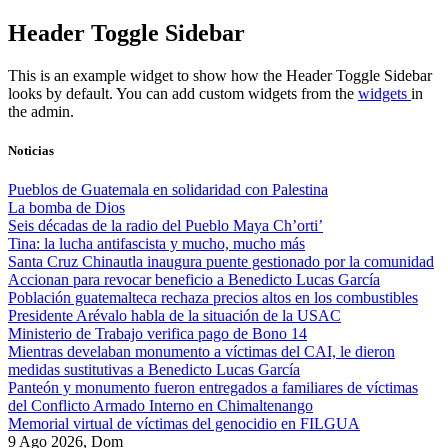
Skip
Header Toggle Sidebar
to
content
This is an example widget to show how the Header Toggle Sidebar
looks by default. You can add custom widgets from the
widgets
in
the admin.
Noticias
Pueblos de Guatemala en solidaridad con Palestina
La bomba de Dios
Seis décadas de la radio del Pueblo Maya Ch’orti’
Tina: la lucha antifascista y mucho, mucho más
Santa Cruz Chinautla inaugura puente gestionado por la comunidad
Accionan para revocar beneficio a Benedicto Lucas García
Población guatemalteca rechaza precios altos en los combustibles
Presidente Arévalo habla de la situación de la USAC
Ministerio de Trabajo verifica pago de Bono 14
Mientras develaban monumento a víctimas del CAI, le dieron
medidas sustitutivas a Benedicto Lucas García
Panteón y monumento fueron entregados a familiares de víctimas
del Conflicto Armado Interno en Chimaltenango
Memorial virtual de víctimas del genocidio en FILGUA
9 Ago 2026, Dom