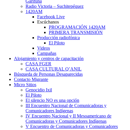
Garífuna
Radio Victoria – Suchitepéquez
1420AM
Facebook Live
Escúchanos
PROGRAMACIÓN 1420AM
PRIMERA TRANSMISIÓN
Producción radiofónica
El Piloto
Videos
Campañas
Alojamiento y centros de capacitación
CASA FGER
CASA CULTURAL Q’ANIL
Búsqueda de Personas Desaparecidas
Contacto Migrante
Micro Sitios
Genocidio Ixil
El Piloto
El silencio NO es una opción
III Encuentro Nacional de Comunicadoras y
Comunicadores Indígenas
IV Encuentro Nacional y II Mesoamericano de
Comunicadoras y Comunicadores Indígenas
V Encuentro de Comunicadoras y Comunicadores