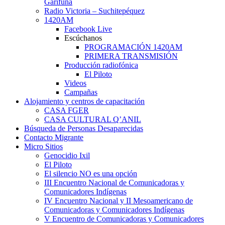
Garífuna
Radio Victoria – Suchitepéquez
1420AM
Facebook Live
Escúchanos
PROGRAMACIÓN 1420AM
PRIMERA TRANSMISIÓN
Producción radiofónica
El Piloto
Videos
Campañas
Alojamiento y centros de capacitación
CASA FGER
CASA CULTURAL Q’ANIL
Búsqueda de Personas Desaparecidas
Contacto Migrante
Micro Sitios
Genocidio Ixil
El Piloto
El silencio NO es una opción
III Encuentro Nacional de Comunicadoras y
Comunicadores Indígenas
IV Encuentro Nacional y II Mesoamericano de
Comunicadoras y Comunicadores Indígenas
V Encuentro de Comunicadoras y Comunicadores