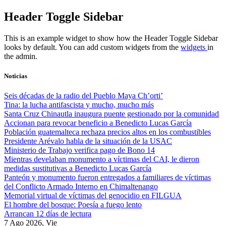
Skip
Header Toggle Sidebar
to
content
This is an example widget to show how the Header Toggle Sidebar
looks by default. You can add custom widgets from the
widgets
in
the admin.
Noticias
Seis décadas de la radio del Pueblo Maya Ch’orti’
Tina: la lucha antifascista y mucho, mucho más
Santa Cruz Chinautla inaugura puente gestionado por la comunidad
Accionan para revocar beneficio a Benedicto Lucas García
Población guatemalteca rechaza precios altos en los combustibles
Presidente Arévalo habla de la situación de la USAC
Ministerio de Trabajo verifica pago de Bono 14
Mientras develaban monumento a víctimas del CAI, le dieron
medidas sustitutivas a Benedicto Lucas García
Panteón y monumento fueron entregados a familiares de víctimas
del Conflicto Armado Interno en Chimaltenango
Memorial virtual de víctimas del genocidio en FILGUA
El hombre del bosque: Poesía a fuego lento
Arrancan 12 días de lectura
7 Ago 2026, Vie