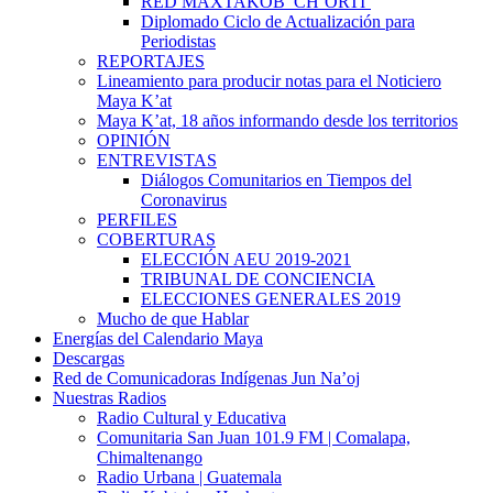
RED MAXTAKOB’ CH’ORTI’
Diplomado Ciclo de Actualización para
Periodistas
REPORTAJES
Lineamiento para producir notas para el Noticiero
Maya K’at
Maya K’at, 18 años informando desde los territorios
OPINIÓN
ENTREVISTAS
Diálogos Comunitarios en Tiempos del
Coronavirus
PERFILES
COBERTURAS
ELECCIÓN AEU 2019-2021
TRIBUNAL DE CONCIENCIA
ELECCIONES GENERALES 2019
Mucho de que Hablar
Energías del Calendario Maya
Descargas
Red de Comunicadoras Indígenas Jun Na’oj
Nuestras Radios
Radio Cultural y Educativa
Comunitaria San Juan 101.9 FM | Comalapa,
Chimaltenango
Radio Urbana | Guatemala