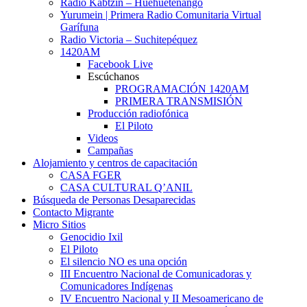
Radio Kabtzin – Huehuetenango
Yurumein | Primera Radio Comunitaria Virtual
Garífuna
Radio Victoria – Suchitepéquez
1420AM
Facebook Live
Escúchanos
PROGRAMACIÓN 1420AM
PRIMERA TRANSMISIÓN
Producción radiofónica
El Piloto
Videos
Campañas
Alojamiento y centros de capacitación
CASA FGER
CASA CULTURAL Q’ANIL
Búsqueda de Personas Desaparecidas
Contacto Migrante
Micro Sitios
Genocidio Ixil
El Piloto
El silencio NO es una opción
III Encuentro Nacional de Comunicadoras y
Comunicadores Indígenas
IV Encuentro Nacional y II Mesoamericano de