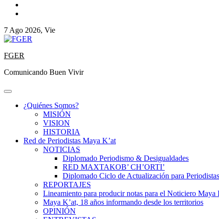
7 Ago 2026, Vie
FGER
Comunicando Buen Vivir
¿Quiénes Somos?
MISIÓN
VISION
HISTORIA
Red de Periodistas Maya K’at
NOTICIAS
Diplomado Periodismo & Desigualdades
RED MAXTAKOB’ CH’ORTI’
Diplomado Ciclo de Actualización para Periodista
REPORTAJES
Lineamiento para producir notas para el Noticiero Maya 
Maya K’at, 18 años informando desde los territorios
OPINIÓN