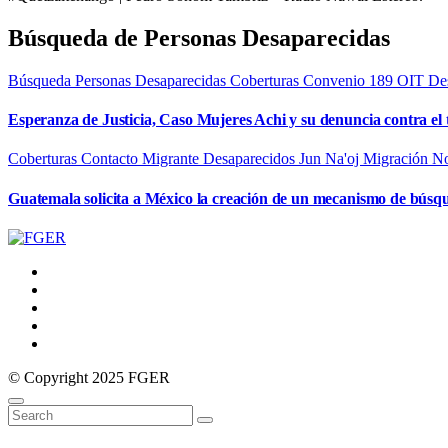
Búsqueda de Personas Desaparecidas
Búsqueda Personas Desaparecidas
Coberturas
Convenio 189 OIT
De
Esperanza de Justicia, Caso Mujeres Achi y su denuncia contra el 
Coberturas
Contacto Migrante
Desaparecidos
Jun Na'oj
Migración
No
Guatemala solicita a México la creación de un mecanismo de búsq
© Copyright 2025 FGER