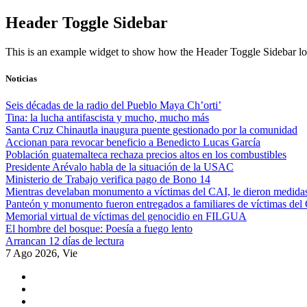
Skip
Header Toggle Sidebar
to
content
This is an example widget to show how the Header Toggle Sidebar lo
Noticias
Seis décadas de la radio del Pueblo Maya Ch’orti’
Tina: la lucha antifascista y mucho, mucho más
Santa Cruz Chinautla inaugura puente gestionado por la comunidad
Accionan para revocar beneficio a Benedicto Lucas García
Población guatemalteca rechaza precios altos en los combustibles
Presidente Arévalo habla de la situación de la USAC
Ministerio de Trabajo verifica pago de Bono 14
Mientras develaban monumento a víctimas del CAI, le dieron medidas
Panteón y monumento fueron entregados a familiares de víctimas del
Memorial virtual de víctimas del genocidio en FILGUA
El hombre del bosque: Poesía a fuego lento
Arrancan 12 días de lectura
7 Ago 2026, Vie