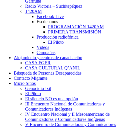
Garífuna
Radio Victoria – Suchitepéquez
1420AM
Facebook Live
Escúchanos
PROGRAMACIÓN 1420AM
PRIMERA TRANSMISIÓN
Producción radiofónica
El Piloto
Videos
Campañas
Alojamiento y centros de capacitación
CASA FGER
CASA CULTURAL Q’ANIL
Búsqueda de Personas Desaparecidas
Contacto Migrante
Micro Sitios
Genocidio Ixil
El Piloto
El silencio NO es una opción
III Encuentro Nacional de Comunicadoras y
Comunicadores Indígenas
IV Encuentro Nacional y II Mesoamericano de
Comunicadoras y Comunicadores Indígenas
V Encuentro de Comunicadoras y Comunicadores