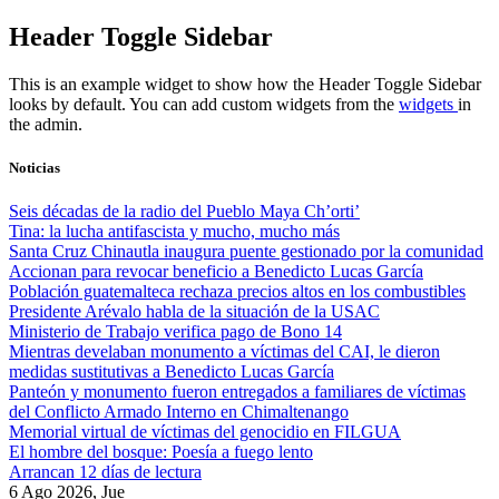
Skip
Header Toggle Sidebar
to
content
This is an example widget to show how the Header Toggle Sidebar
looks by default. You can add custom widgets from the
widgets
in
the admin.
Noticias
Seis décadas de la radio del Pueblo Maya Ch’orti’
Tina: la lucha antifascista y mucho, mucho más
Santa Cruz Chinautla inaugura puente gestionado por la comunidad
Accionan para revocar beneficio a Benedicto Lucas García
Población guatemalteca rechaza precios altos en los combustibles
Presidente Arévalo habla de la situación de la USAC
Ministerio de Trabajo verifica pago de Bono 14
Mientras develaban monumento a víctimas del CAI, le dieron
medidas sustitutivas a Benedicto Lucas García
Panteón y monumento fueron entregados a familiares de víctimas
del Conflicto Armado Interno en Chimaltenango
Memorial virtual de víctimas del genocidio en FILGUA
El hombre del bosque: Poesía a fuego lento
Arrancan 12 días de lectura
6 Ago 2026, Jue