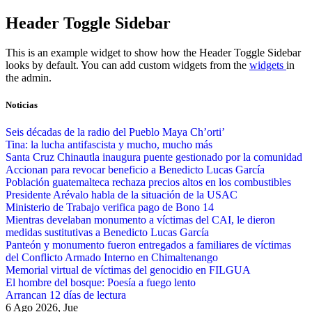
Skip
Header Toggle Sidebar
to
content
This is an example widget to show how the Header Toggle Sidebar
looks by default. You can add custom widgets from the
widgets
in
the admin.
Noticias
Seis décadas de la radio del Pueblo Maya Ch’orti’
Tina: la lucha antifascista y mucho, mucho más
Santa Cruz Chinautla inaugura puente gestionado por la comunidad
Accionan para revocar beneficio a Benedicto Lucas García
Población guatemalteca rechaza precios altos en los combustibles
Presidente Arévalo habla de la situación de la USAC
Ministerio de Trabajo verifica pago de Bono 14
Mientras develaban monumento a víctimas del CAI, le dieron
medidas sustitutivas a Benedicto Lucas García
Panteón y monumento fueron entregados a familiares de víctimas
del Conflicto Armado Interno en Chimaltenango
Memorial virtual de víctimas del genocidio en FILGUA
El hombre del bosque: Poesía a fuego lento
Arrancan 12 días de lectura
6 Ago 2026, Jue