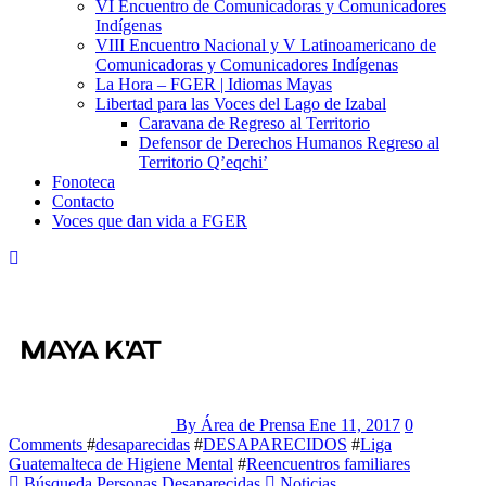
VI Encuentro de Comunicadoras y Comunicadores
Indígenas
VIII Encuentro Nacional y V Latinoamericano de
Comunicadoras y Comunicadores Indígenas
La Hora – FGER | Idiomas Mayas
Libertad para las Voces del Lago de Izabal
Caravana de Regreso al Territorio
Defensor de Derechos Humanos Regreso al
Territorio Q’eqchi’
Fonoteca
Contacto
Voces que dan vida a FGER
By Área de Prensa
Ene 11, 2017
0
Comments
#
desaparecidas
#
DESAPARECIDOS
#
Liga
Guatemalteca de Higiene Mental
#
Reencuentros familiares
Búsqueda Personas Desaparecidas
Noticias