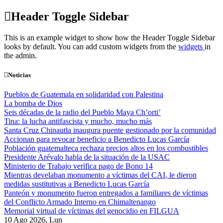
Skip
Header Toggle Sidebar
to
content
This is an example widget to show how the Header Toggle Sidebar
looks by default. You can add custom widgets from the
widgets
in
the admin.
Noticias
Pueblos de Guatemala en solidaridad con Palestina
La bomba de Dios
Seis décadas de la radio del Pueblo Maya Ch’orti’
Tina: la lucha antifascista y mucho, mucho más
Santa Cruz Chinautla inaugura puente gestionado por la comunidad
Accionan para revocar beneficio a Benedicto Lucas García
Población guatemalteca rechaza precios altos en los combustibles
Presidente Arévalo habla de la situación de la USAC
Ministerio de Trabajo verifica pago de Bono 14
Mientras develaban monumento a víctimas del CAI, le dieron
medidas sustitutivas a Benedicto Lucas García
Panteón y monumento fueron entregados a familiares de víctimas
del Conflicto Armado Interno en Chimaltenango
Memorial virtual de víctimas del genocidio en FILGUA
10 Ago 2026, Lun