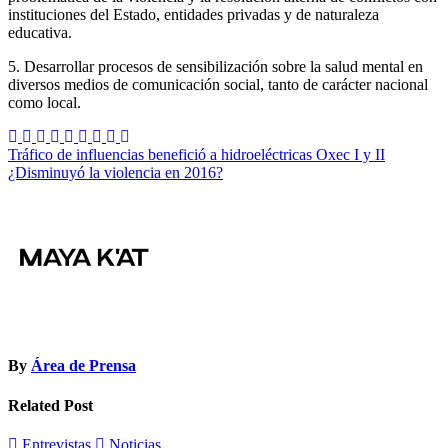
instituciones del Estado, entidades privadas y de naturaleza
educativa.
5. Desarrollar procesos de sensibilización sobre la salud mental en
diversos medios de comunicación social, tanto de carácter nacional
como local.
Navegación
Tráfico de influencias benefició a hidroeléctricas Oxec I y II
¿Disminuyó la violencia en 2016?
de
entradas
By
Área de Prensa
Related Post
Entrevistas
Noticias