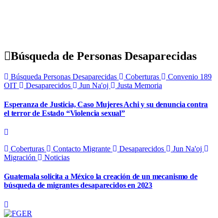
Búsqueda de Personas Desaparecidas
Búsqueda Personas Desaparecidas
Coberturas
Convenio 189
OIT
Desaparecidos
Jun Na'oj
Justa Memoria
Esperanza de Justicia, Caso Mujeres Achi y su denuncia contra
el terror de Estado “Violencia sexual”
Coberturas
Contacto Migrante
Desaparecidos
Jun Na'oj
Migración
Noticias
Guatemala solicita a México la creación de un mecanismo de
búsqueda de migrantes desaparecidos en 2023