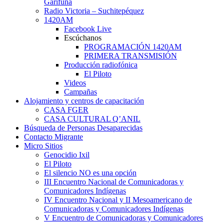
Garífuna
Radio Victoria – Suchitepéquez
1420AM
Facebook Live
Escúchanos
PROGRAMACIÓN 1420AM
PRIMERA TRANSMISIÓN
Producción radiofónica
El Piloto
Videos
Campañas
Alojamiento y centros de capacitación
CASA FGER
CASA CULTURAL Q’ANIL
Búsqueda de Personas Desaparecidas
Contacto Migrante
Micro Sitios
Genocidio Ixil
El Piloto
El silencio NO es una opción
III Encuentro Nacional de Comunicadoras y
Comunicadores Indígenas
IV Encuentro Nacional y II Mesoamericano de
Comunicadoras y Comunicadores Indígenas
V Encuentro de Comunicadoras y Comunicadores