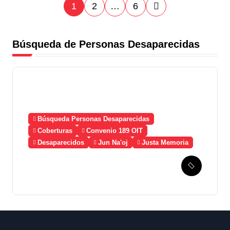
P
1
2
…
6
a
Búsqueda de Personas Desaparecidas
g
i
n
a
Búsqueda Personas Desaparecidas
c
Coberturas
Convenio 189 OIT
Desaparecidos
Jun Na'oj
Justa Memoria
i
Esperanza de Justicia,
ó
Caso Mujeres Achi y su
denuncia contra el terror de
n
Estado “Violencia sexual”
d