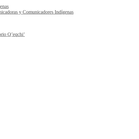
enas
nicadoras y Comunicadores Indígenas
rio Q’eqchi’
s
#
#Covid19
#
coronavirus
#
Guatemala
#
Noticias
#
Petén
#
Rubén Darío
s Comunitarios en Tiempos del C