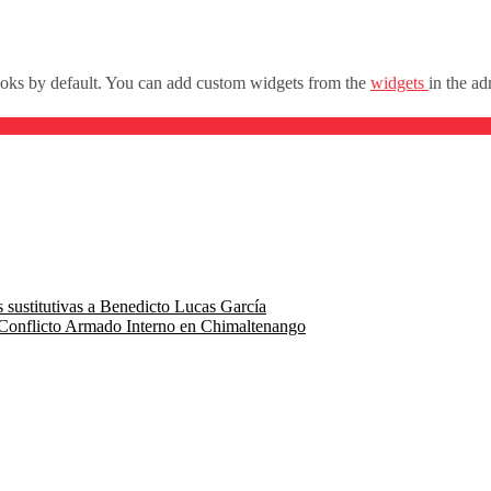
oks by default. You can add custom widgets from the
widgets
in the ad
 sustitutivas a Benedicto Lucas García
 Conflicto Armado Interno en Chimaltenango