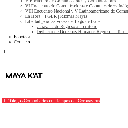
V Encuentro de Comunicadoras y Comunicadores
VI Encuentro de Comunicadoras y Comunicadores Indíg
VIII Encuentro Nacional y V Latinoamericano de Comu
La Hora – FGER | Idiomas Mayas
Libertad para las Voces del Lago de Izabal
Caravana de Regreso al Territorio
Defensor de Derechos Humanos Regreso al Territo
Fonoteca
Contacto
By Área de Prensa
Abr 6, 2020
0 Comment
Diálogos Comunitarios en Tiempos del Coronavirus
Hay poca información | Diálogo