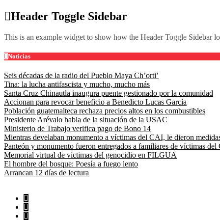
Skip
Header Toggle Sidebar
to
content
This is an example widget to show how the Header Toggle Sidebar lo
Noticias
Seis décadas de la radio del Pueblo Maya Ch’orti’
Tina: la lucha antifascista y mucho, mucho más
Santa Cruz Chinautla inaugura puente gestionado por la comunidad
Accionan para revocar beneficio a Benedicto Lucas García
Población guatemalteca rechaza precios altos en los combustibles
Presidente Arévalo habla de la situación de la USAC
Ministerio de Trabajo verifica pago de Bono 14
Mientras develaban monumento a víctimas del CAI, le dieron medidas
Panteón y monumento fueron entregados a familiares de víctimas del
Memorial virtual de víctimas del genocidio en FILGUA
El hombre del bosque: Poesía a fuego lento
Arrancan 12 días de lectura
5 Ago 2026, Mié