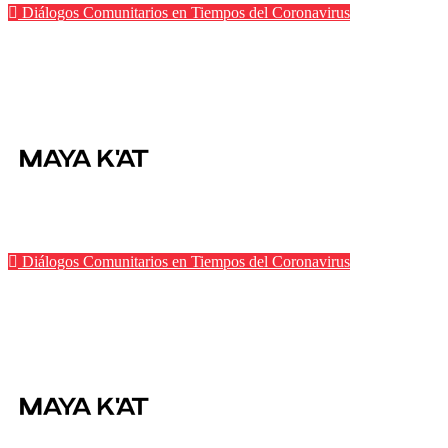
Diálogos Comunitarios en Tiempos del Coronavirus
Más de una semana sin energía durante la pandemia
Área de Prensa
Jun 23, 2020
Diálogos Comunitarios en Tiempos del Coronavirus
Sector artesanal afectado | Diálogos Comunitarios en Tiempos del Coronavirus