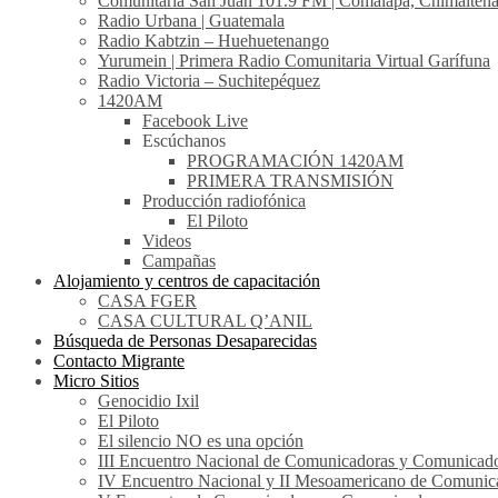
Comunitaria San Juan 101.9 FM | Comalapa, Chimalten
Radio Urbana | Guatemala
Radio Kabtzin – Huehuetenango
Yurumein | Primera Radio Comunitaria Virtual Garífuna
Radio Victoria – Suchitepéquez
1420AM
Facebook Live
Escúchanos
PROGRAMACIÓN 1420AM
PRIMERA TRANSMISIÓN
Producción radiofónica
El Piloto
Videos
Campañas
Alojamiento y centros de capacitación
CASA FGER
CASA CULTURAL Q’ANIL
Búsqueda de Personas Desaparecidas
Contacto Migrante
Micro Sitios
Genocidio Ixil
El Piloto
El silencio NO es una opción
III Encuentro Nacional de Comunicadoras y Comunicado
IV Encuentro Nacional y II Mesoamericano de Comunic