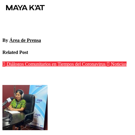
By
Área de Prensa
Related Post
Diálogos Comunitarios en Tiempos del Coronavirus
Noticias
Edison Lanza: Es necesario que los medios indígenas accedan a frecuencias de r
María Guarchaj
Oct 2, 2020