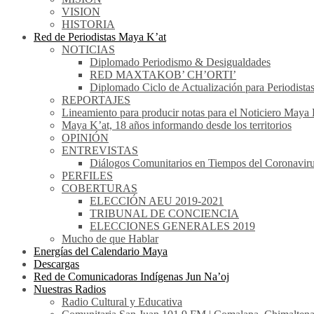
VISION
HISTORIA
Red de Periodistas Maya K’at
NOTICIAS
Diplomado Periodismo & Desigualdades
RED MAXTAKOB’ CH’ORTI’
Diplomado Ciclo de Actualización para Periodista
REPORTAJES
Lineamiento para producir notas para el Noticiero Maya 
Maya K’at, 18 años informando desde los territorios
OPINIÓN
ENTREVISTAS
Diálogos Comunitarios en Tiempos del Coronavir
PERFILES
COBERTURAS
ELECCIÓN AEU 2019-2021
TRIBUNAL DE CONCIENCIA
ELECCIONES GENERALES 2019
Mucho de que Hablar
Energías del Calendario Maya
Descargas
Red de Comunicadoras Indígenas Jun Na’oj
Nuestras Radios
Radio Cultural y Educativa