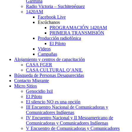
Garífuna
Radio Victoria – Suchitepéquez
1420AM
Facebook Live
Escúchanos
PROGRAMACIÓN 1420AM
PRIMERA TRANSMISIÓN
Producción radiofónica
El Piloto
Videos
Campañas
Alojamiento y centros de capacitación
CASA FGER
CASA CULTURAL Q’ANIL
Búsqueda de Personas Desaparecidas
Contacto Migrante
Micro Sitios
Genocidio Ixil
El Piloto
El silencio NO es una opción
III Encuentro Nacional de Comunicadoras y
Comunicadores Indígenas
IV Encuentro Nacional y II Mesoamericano de
Comunicadoras y Comunicadores Indígenas
V Encuentro de Comunicadoras y Comunicadores