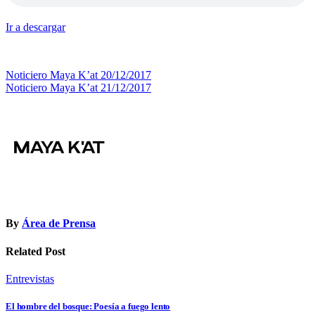
Ir a descargar
Navegación
Noticiero Maya K’at 20/12/2017
Noticiero Maya K’at 21/12/2017
de
entradas
By
Área de Prensa
Related Post
Entrevistas
El hombre del bosque: Poesía a fuego lento