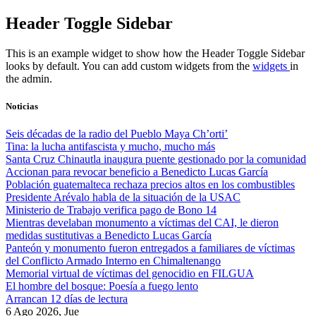
Skip
Header Toggle Sidebar
to
content
This is an example widget to show how the Header Toggle Sidebar
looks by default. You can add custom widgets from the
widgets
in
the admin.
Noticias
Seis décadas de la radio del Pueblo Maya Ch’orti’
Tina: la lucha antifascista y mucho, mucho más
Santa Cruz Chinautla inaugura puente gestionado por la comunidad
Accionan para revocar beneficio a Benedicto Lucas García
Población guatemalteca rechaza precios altos en los combustibles
Presidente Arévalo habla de la situación de la USAC
Ministerio de Trabajo verifica pago de Bono 14
Mientras develaban monumento a víctimas del CAI, le dieron
medidas sustitutivas a Benedicto Lucas García
Panteón y monumento fueron entregados a familiares de víctimas
del Conflicto Armado Interno en Chimaltenango
Memorial virtual de víctimas del genocidio en FILGUA
El hombre del bosque: Poesía a fuego lento
Arrancan 12 días de lectura
6 Ago 2026, Jue