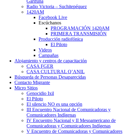
Garífuna
Radio Victoria – Suchitepéquez
1420AM
Facebook Live
Escúchanos
PROGRAMACIÓN 1420AM
PRIMERA TRANSMISIÓN
Producción radiofónica
El Piloto
Videos
Campañas
Alojamiento y centros de capacitación
CASA FGER
CASA CULTURAL Q’ANIL
Búsqueda de Personas Desaparecidas
Contacto Migrante
Micro Sitios
Genocidio Ixil
El Piloto
El silencio NO es una opción
III Encuentro Nacional de Comunicadoras y
Comunicadores Indígenas
IV Encuentro Nacional y II Mesoamericano de
Comunicadoras y Comunicadores Indígenas
V Encuentro de Comunicadoras y Comunicadores