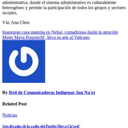
administrativa, donde el sistema administrativo es culturalmente
heterogéneo y permite la participación de todos los grupos y sectores
sociales.
Vía: Ana Chen
Navegación
Inauguran casa materna en Nebaj, comadronas darán la atención
Mujer Maya Poqomchi', lleva su arte al Vaticano
de
entradas
By
Red de Comunicadoras Indígenas Jun Na'oj
Related Post
Noticias
Seis décadas de la radio del Pueblo Maya Ch’orti’