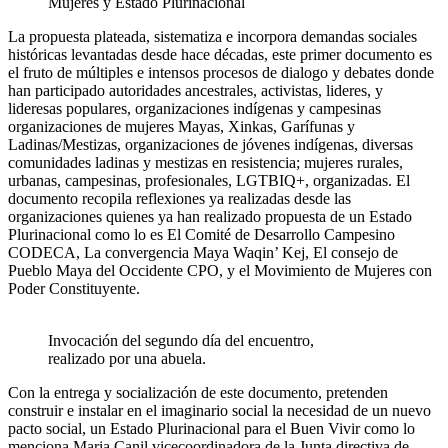
Mujeres y Estado Plurinacional
La propuesta plateada, sistematiza e incorpora demandas sociales
históricas levantadas desde hace décadas, este primer documento es
el fruto de múltiples e intensos procesos de dialogo y debates donde
han participado autoridades ancestrales, activistas, lideres, y
lideresas populares, organizaciones indígenas y campesinas
organizaciones de mujeres Mayas, Xinkas, Garífunas y
Ladinas/Mestizas, organizaciones de jóvenes indígenas, diversas
comunidades ladinas y mestizas en resistencia; mujeres rurales,
urbanas, campesinas, profesionales, LGTBIQ+, organizadas. El
documento recopila reflexiones ya realizadas desde las
organizaciones quienes ya han realizado propuesta de un Estado
Plurinacional como lo es El Comité de Desarrollo Campesino
CODECA, La convergencia Maya Waqin’ Kej, El consejo de
Pueblo Maya del Occidente CPO, y el Movimiento de Mujeres con
Poder Constituyente.
Invocación del segundo día del encuentro,
realizado por una abuela.
Con la entrega y socialización de este documento, pretenden
construir e instalar en el imaginario social la necesidad de un nuevo
pacto social, un Estado Plurinacional para el Buen Vivir como lo
menciona Maria Canil vicecoordinadora de la Junta directiva de