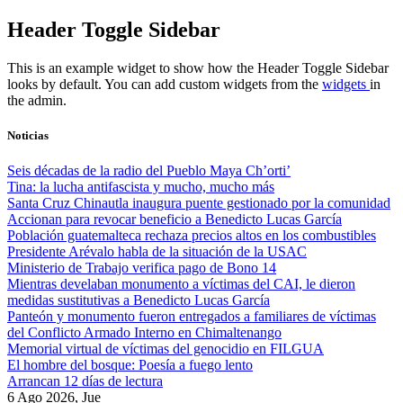
Skip
Header Toggle Sidebar
to
content
This is an example widget to show how the Header Toggle Sidebar
looks by default. You can add custom widgets from the
widgets
in
the admin.
Noticias
Seis décadas de la radio del Pueblo Maya Ch’orti’
Tina: la lucha antifascista y mucho, mucho más
Santa Cruz Chinautla inaugura puente gestionado por la comunidad
Accionan para revocar beneficio a Benedicto Lucas García
Población guatemalteca rechaza precios altos en los combustibles
Presidente Arévalo habla de la situación de la USAC
Ministerio de Trabajo verifica pago de Bono 14
Mientras develaban monumento a víctimas del CAI, le dieron
medidas sustitutivas a Benedicto Lucas García
Panteón y monumento fueron entregados a familiares de víctimas
del Conflicto Armado Interno en Chimaltenango
Memorial virtual de víctimas del genocidio en FILGUA
El hombre del bosque: Poesía a fuego lento
Arrancan 12 días de lectura
6 Ago 2026, Jue