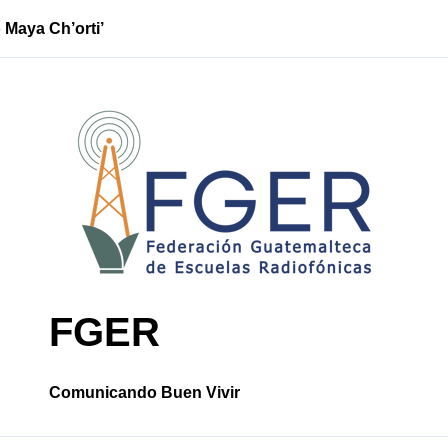
 Maya Ch’orti’
Tina: la lucha
FGER
Comunicando Buen Vivir