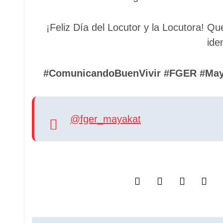
¡Feliz Día del Locutor y la Locutora! Q
ide
#ComunicandoBuenVivir #FGER #Maya
@fger_mayakat