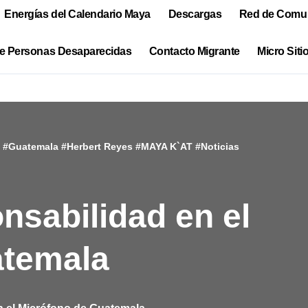
Energías del Calendario Maya
Descargas
Red de Comun
e Personas Desaparecidas
Contacto Migrante
Micro Siti
#
Guatemala
#
Herbert Reyes
#
MAYA K`AT
#
Noticias
nsabilidad en el
atemala