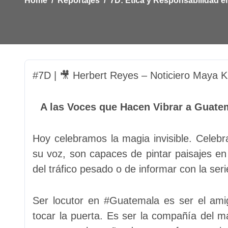
Home
Reportajes
7D: Ética y Responsabilidad e
#7D | 🎥 Herbert Reyes – Noticiero Maya K
A las Voces que Hacen Vibrar a Guatema
Hoy celebramos la magia invisible. Celeb
su voz, son capaces de pintar paisajes e
del tráfico pesado o de informar con la seri
Ser locutor en #Guatemala es ser el amig
tocar la puerta. Es ser la compañía del ma