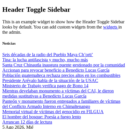
Skip
Header Toggle Sidebar
to
content
This is an example widget to show how the Header Toggle Sidebar
looks by default. You can add custom widgets from the
widgets
in
the admin.
Noticias
Seis décadas de la radio del Pueblo Maya Ch’orti’
Tina: la lucha antifascista y mucho, mucho más
Santa Cruz Chinautla inaugura puente gestionado por la comunidad
Accionan para revocar beneficio a Benedicto Lucas García
Población guatemalteca rechaza precios altos en los combustibles
Presidente Arévalo habla de la situación de la USAC
Ministerio de Trabajo verifica pago de Bono 14
Mientras develaban monumento a víctimas del CAI, le dieron
medidas sustitutivas a Benedicto Lucas García
Panteón y monumento fueron entregados a familiares de víctimas
del Conflicto Armado Interno en Chimaltenango
Memorial virtual de víctimas del genocidio en FILGUA
El hombre del bosque: Poesía a fuego lento
Arrancan 12 días de lectura
5 Ago 2026, Mié