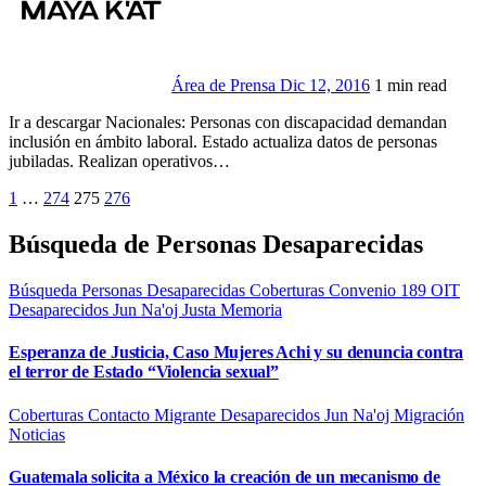
Área de Prensa
Dic 12, 2016
1 min read
Ir a descargar Nacionales: Personas con discapacidad demandan
inclusión en ámbito laboral. Estado actualiza datos de personas
jubiladas. Realizan operativos…
Paginación
1
…
274
275
276
de
Búsqueda de Personas Desaparecidas
entradas
Búsqueda Personas Desaparecidas
Coberturas
Convenio 189 OIT
Desaparecidos
Jun Na'oj
Justa Memoria
Esperanza de Justicia, Caso Mujeres Achi y su denuncia contra
el terror de Estado “Violencia sexual”
Coberturas
Contacto Migrante
Desaparecidos
Jun Na'oj
Migración
Noticias
Guatemala solicita a México la creación de un mecanismo de