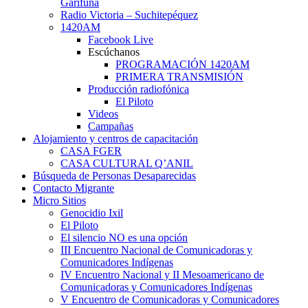
Garífuna
Radio Victoria – Suchitepéquez
1420AM
Facebook Live
Escúchanos
PROGRAMACIÓN 1420AM
PRIMERA TRANSMISIÓN
Producción radiofónica
El Piloto
Videos
Campañas
Alojamiento y centros de capacitación
CASA FGER
CASA CULTURAL Q’ANIL
Búsqueda de Personas Desaparecidas
Contacto Migrante
Micro Sitios
Genocidio Ixil
El Piloto
El silencio NO es una opción
III Encuentro Nacional de Comunicadoras y
Comunicadores Indígenas
IV Encuentro Nacional y II Mesoamericano de
Comunicadoras y Comunicadores Indígenas
V Encuentro de Comunicadoras y Comunicadores