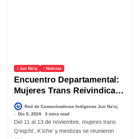
Jun Na'oj
Noticias
Encuentro Departamental:
Mujeres Trans Reivindican
sus Derechos desde el
Red de Comunicadoras Indígenas Jun Na'oj
Autocuidado y la Sanación
Dic 5, 2024
3 mins read
Del 11 al 13 de noviembre, mujeres trans
Q’eqchi’, K’iche’ y mestizas se reunieron