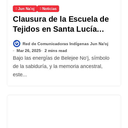
Jun Na'oj
Noticias
Clausura de la Escuela de
Tejidos en Santa Lucía
Utatlán: Un paso más en la
Red de Comunicadoras Indígenas Jun Na'oj
recuperación de la
Mar 26, 2025
2 mins read
indumentaria Maya
Bajo las energías de Belejee No’j, símbolo
de la sabiduría, y la memoria ancestral,
este...