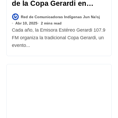
de la Copa Gerardi en
conmemoración a
Red de Comunicadoras Indígenas Jun Na'oj
Monseñor Juan José
Abr 10, 2025
2 mins read
Gerardi Conedera
Cada año, la Emisora Estéreo Gerardi 107.9
FM organiza la tradicional Copa Gerardi, un
evento...