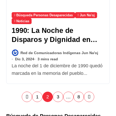
Búsqueda Personas Desaparecidas
Jun Na'oj
Noticias
1990: La Noche de
Disparos y Dignidad en
Santiago Atitlán
Red de Comunicadoras Indígenas Jun Na'oj
Dic 3, 2024
3 mins read
La noche del 1 de diciembre de 1990 quedó
marcada en la memoria del pueblo...
P
1
2
3
…
8
a