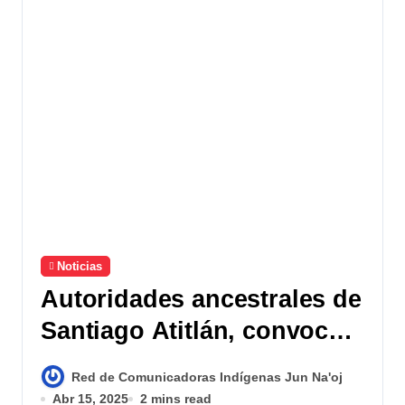
Noticias
Autoridades ancestrales de
Santiago Atitlán, convocan
Cabildo Abierto para
Red de Comunicadoras Indígenas Jun Na'oj
atender problemáticas
Abr 15, 2025
2 mins read