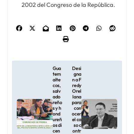
2002 del Congreso de la República.
N
Gua
Desi
tem
gna
a
alte
n a F
cos,
redy
v
salv
Orel
ado
lana
e
reño
para
s y h
con
g
ond
ocer
ureñ
el ca
a
os di
so c
cen
ontr