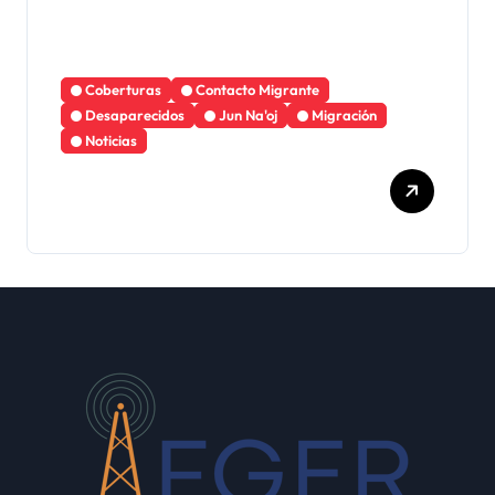
Búsqueda Personas Desaparecidas
Coberturas
Convenio 189 OIT
Desaparecidos
Jun Na'oj
Justa Memoria
Esperanza de Justicia,
Caso Mujeres Achi y su
denuncia contra el terror
de Estado “Violencia
sexual”