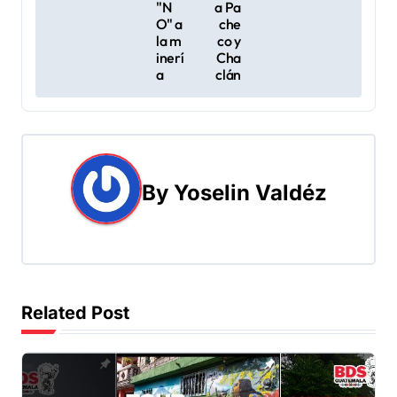
"N
a Pa
c
O" a
che
la m
co y
i
inerí
Cha
a
clán
ó
n
d
By
Yoselin Valdéz
e
e
n
t
Related Post
r
a