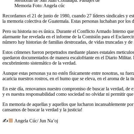
Memorial de San Juan Comalapa: Paisajes de
Memoria Foto: Angela cúc
Recordamos el 21 de junio de 1980, cuando 27 líderes sindicales y est
la memoria colectiva de Guatemala. Estas personas luchaban por los de
Pero su historia no es única. Durante el Conflicto Armado Interno que
alarmante fue revelada en el informe de la Comisión para el Esclarec
número hay historias de familias destrozadas, de vidas truncadas y de
Estos crímenes fueron perpetrados mediante planes estatales meticulo
quedaron documentados de manera escalofriante en el Diario Militar. Est
encubrimiento sistemático de la verdad.
Aunque estas personas ya no estén físicamente entre nosotras, su fuer
acaricia nuestros rostros, en el humo que se eleva, en el aroma de la tie
En este día, renovamos nuestro compromiso de buscar la verdad, de ex
y es nuestra responsabilidad como sociedad no olvidar ni permitir qu
En memoria de aquellas y aquellos que lucharon incansablemente por 
cansamos de buscar la verdad y la justicia!
✍
Angela Cúc/ Jun Na’oj