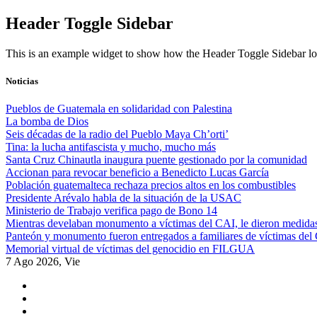
Skip
Header Toggle Sidebar
to
content
This is an example widget to show how the Header Toggle Sidebar lo
Noticias
Pueblos de Guatemala en solidaridad con Palestina
La bomba de Dios
Seis décadas de la radio del Pueblo Maya Ch’orti’
Tina: la lucha antifascista y mucho, mucho más
Santa Cruz Chinautla inaugura puente gestionado por la comunidad
Accionan para revocar beneficio a Benedicto Lucas García
Población guatemalteca rechaza precios altos en los combustibles
Presidente Arévalo habla de la situación de la USAC
Ministerio de Trabajo verifica pago de Bono 14
Mientras develaban monumento a víctimas del CAI, le dieron medidas
Panteón y monumento fueron entregados a familiares de víctimas del
Memorial virtual de víctimas del genocidio en FILGUA
7 Ago 2026, Vie