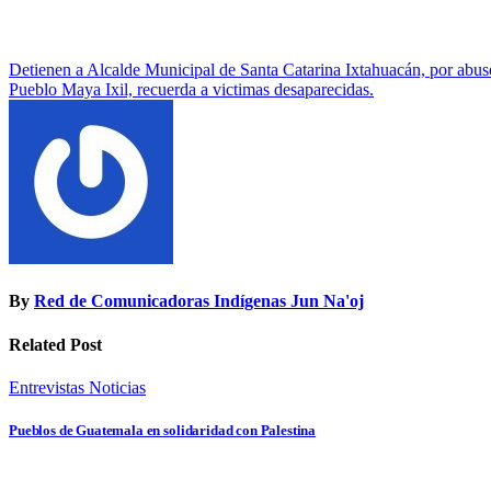
Navegación
Detienen a Alcalde Municipal de Santa Catarina Ixtahuacán, por abus
Pueblo Maya Ixil, recuerda a victimas desaparecidas.
de
entradas
By
Red de Comunicadoras Indígenas Jun Na'oj
Related Post
Entrevistas
Noticias
Pueblos de Guatemala en solidaridad con Palestina