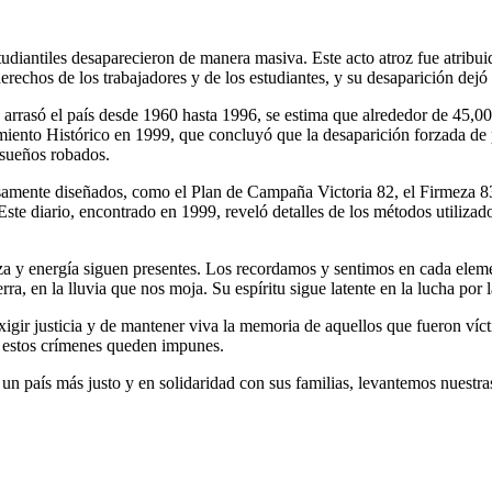
udiantiles desaparecieron de manera masiva. Este acto atroz fue atribuid
rechos de los trabajadores y de los estudiantes, y su desaparición dejó 
 arrasó el país desde 1960 hasta 1996, se estima que alrededor de 45,00
imiento Histórico en 1999, que concluyó que la desaparición forzada de
 sueños robados.
samente diseñados, como el Plan de Campaña Victoria 82, el Firmeza 83,
e diario, encontrado en 1999, reveló detalles de los métodos utilizados 
za y energía siguen presentes. Los recordamos y sentimos en cada element
rra, en la lluvia que nos moja. Su espíritu sigue latente en la lucha por l
igir justicia y de mantener viva la memoria de aquellos que fueron víc
e estos crímenes queden impunes.
un país más justo y en solidaridad con sus familias, levantemos nuest