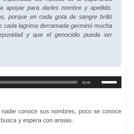
ia apoyar para darles nombre y apellido.
s, porque en cada gota de sangre brilló
e en cada lagrima derramada germinó mucha
mpunidad y que el genocidio pueda ser
Utiliza
00:00
las
teclas
de
un nadie conoce sus nombres, poco se conoce
flecha
es busca y espera con ansias.
arriba/abajo