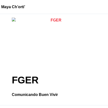
 Maya Ch’orti’
Tina: la lucha
FGER
Comunicando Buen Vivir