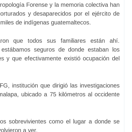
para
tropología Forense y la memoria colectiva han
aumentar
torturados y desaparecidos por el ejército de
o
miles de indígenas guatemaltecos.
disminuir
el
on que todos sus familiares están ahí.
volumen.
 estábamos seguros de donde estaban los
 y que efectivamente existió ocupación del
G, institución que dirigió las investigaciones
malapa, ubicado a 75 kilómetros al occidente
los sobrevivientes como el lugar a donde se
olvieron a ver.