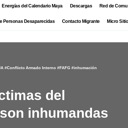
Energías del Calendario Maya
Descargas
Red de Comun
e Personas Desaparecidas
Contacto Migrante
Micro Siti
UA
#
Conflicto Armado Interno
#
FAFG
#
inhumación
ctimas del
o son inhumandas