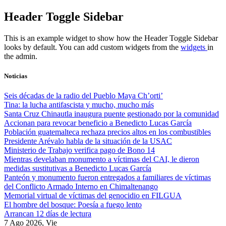
Skip
Header Toggle Sidebar
to
content
This is an example widget to show how the Header Toggle Sidebar
looks by default. You can add custom widgets from the
widgets
in
the admin.
Noticias
Seis décadas de la radio del Pueblo Maya Ch’orti’
Tina: la lucha antifascista y mucho, mucho más
Santa Cruz Chinautla inaugura puente gestionado por la comunidad
Accionan para revocar beneficio a Benedicto Lucas García
Población guatemalteca rechaza precios altos en los combustibles
Presidente Arévalo habla de la situación de la USAC
Ministerio de Trabajo verifica pago de Bono 14
Mientras develaban monumento a víctimas del CAI, le dieron
medidas sustitutivas a Benedicto Lucas García
Panteón y monumento fueron entregados a familiares de víctimas
del Conflicto Armado Interno en Chimaltenango
Memorial virtual de víctimas del genocidio en FILGUA
El hombre del bosque: Poesía a fuego lento
Arrancan 12 días de lectura
7 Ago 2026, Vie