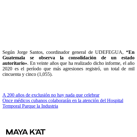
Según Jorge Santos, coordinador general de UDEFEGUA,
“En
Guatemala se observa la consolidación de un estado
autoritario»
. En veinte años que ha realizado dicho informe, el año
2020 es el período que más agresiones registró, un total de mil
cincuenta y cinco (1,055).
Navegación
A 200 años de exclusión no hay nada que celebrar
Once médicos cubanos colaborarán en la atención del Hospital
de
Temporal Parque la Industria
entradas