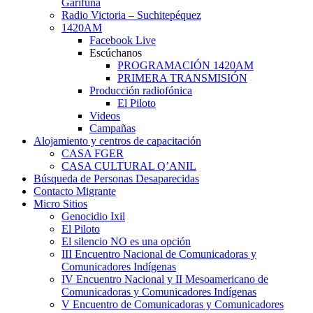
Garífuna
Radio Victoria – Suchitepéquez
1420AM
Facebook Live
Escúchanos
PROGRAMACIÓN 1420AM
PRIMERA TRANSMISIÓN
Producción radiofónica
El Piloto
Videos
Campañas
Alojamiento y centros de capacitación
CASA FGER
CASA CULTURAL Q’ANIL
Búsqueda de Personas Desaparecidas
Contacto Migrante
Micro Sitios
Genocidio Ixil
El Piloto
El silencio NO es una opción
III Encuentro Nacional de Comunicadoras y
Comunicadores Indígenas
IV Encuentro Nacional y II Mesoamericano de
Comunicadoras y Comunicadores Indígenas
V Encuentro de Comunicadoras y Comunicadores