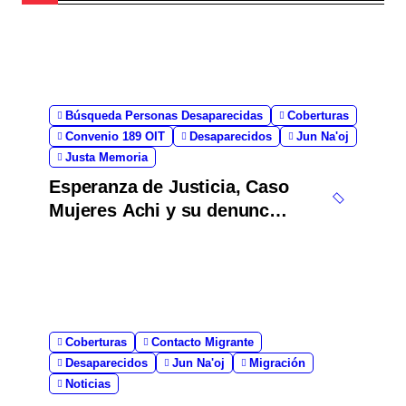
Búsqueda Personas Desaparecidas
Coberturas
Convenio 189 OIT
Desaparecidos
Jun Na'oj
Justa Memoria
Esperanza de Justicia, Caso
Mujeres Achi y su denuncia
contra el terror de Estado
“Violencia sexual”
Coberturas
Contacto Migrante
Desaparecidos
Jun Na'oj
Migración
Noticias