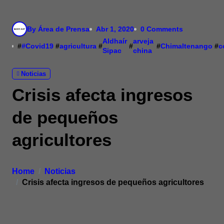
By Área de Prensa
Abr 1, 2020
0 Comments
Aldhaír
arveja
#
#Covid19
#
agricultura
#
#
#
Chimaltenango
#
c
Sipac
china
Noticias
Crisis afecta ingresos
de pequeños
agricultores
Home
Noticias
Crisis afecta ingresos de pequeños agricultores