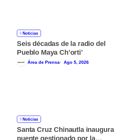
d
e
e
Noticias
Seis décadas de la radio del
n
Pueblo Maya Ch’orti’
t
Área de Prensa
Ago 5, 2026
r
a
d
a
Noticias
s
Santa Cruz Chinautla inaugura
puente gestionado por la