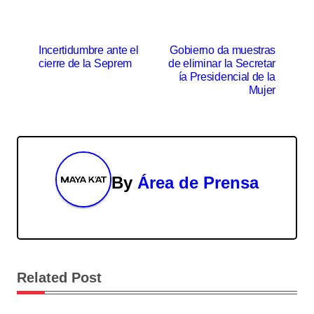
N
Incertidumbre ante el
Gobierno da muestras
cierre de la Seprem
de eliminar la Secretar
a
ía Presidencial de la
Mujer
v
e
g
By
Área de Prensa
a
c
i
ó
Related Post
n