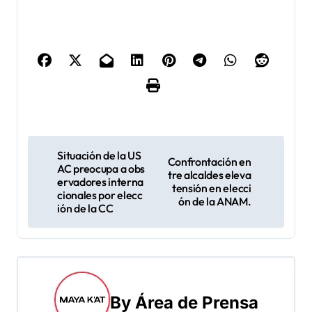
N
Situación de la US
Confrontación en
AC preocupa a obs
a
tre alcaldes eleva
ervadores interna
tensión en elecci
cionales por elecc
v
ón de la ANAM.
ión de la CC
e
g
a
By
Área de Prensa