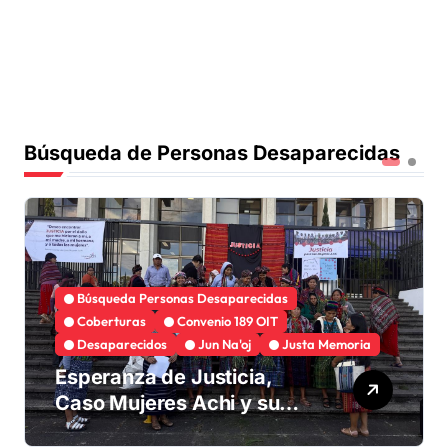
Búsqueda de Personas Desaparecidas
Búsqueda Personas Desaparecidas
Coberturas
Convenio 189 OIT
Desaparecidos
Jun Na'oj
Justa Memoria
Esperanza de Justicia,
Caso Mujeres Achi y su
denuncia contra el terror