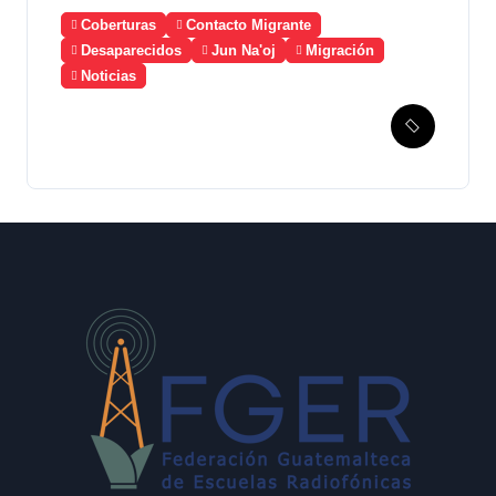
Coberturas
Contacto Migrante
Desaparecidos
Jun Na'oj
Migración
Noticias
Guatemala solicita a
México la creación de un
mecanismo de búsqueda de
migrantes desaparecidos
en 2023