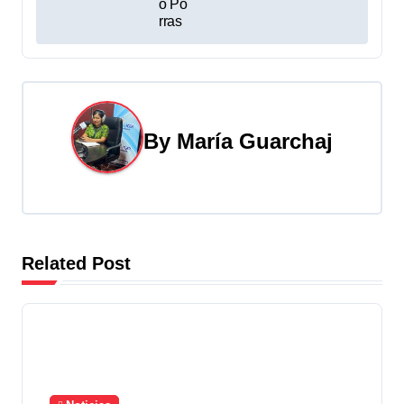
n
o Po
rras
d
e
e
By
María Guarchaj
n
t
r
a
Related Post
d
a
s