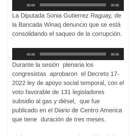
Reproductor
00:00
00:00
de
La Diputada Sonia Gutierrez Raguay, de
audio
la Bancada Winaq denuncio que se está
consolidando el saqueo de la corrupción.
Reproductor
00:00
00:00
de
Durante la sesión plenaria los
audio
congresistas aprobaron el Decreto 17-
2022 ley de apoyo social temporal, con el
voto favorable de 131 legisladores
subsidio al gas y diésel, que fue
publicado en el Diario de Centro America
que tiene duración de tres meses.