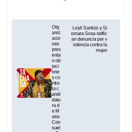
N
Org
Leyli Santizo y Si
aniz
omara Sosa ratific
a
acio
an denuncia por v
nes
iolencia contra la
v
pres
mujer
enta
e
n ob
jeci
g
one
s co
a
ntra
la c
andi
c
datu
ra d
i
e M
aria
ó
Con
suel