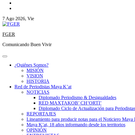
7 Ago 2026, Vie
FGER
Comunicando Buen Vivir
¿Quiénes Somos?
MISIÓN
VISION
HISTORIA
Red de Periodistas Maya K’at
NOTICIAS
Diplomado Periodismo & Desigualdades
RED MAXTAKOB’ CH’ORTI’
Diplomado Ciclo de Actualización para Periodista
REPORTAJES
Lineamiento para producir notas para el Noticiero Maya 
Maya K’at, 18 años informando desde los territorios
OPINIÓN