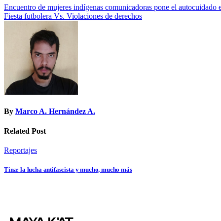
Navegación
Encuentro de mujeres indígenas comunicadoras pone el autocuidado e
Fiesta futbolera Vs. Violaciones de derechos
de
entradas
By
Marco A. Hernández A.
Related Post
Reportajes
Tina: la lucha antifascista y mucho, mucho más