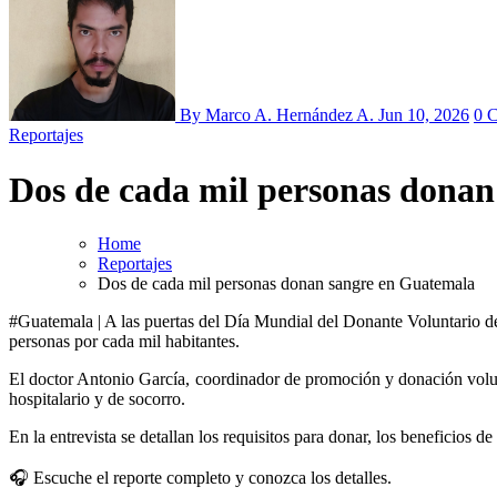
By Marco A. Hernández A.
Jun 10, 2026
0 
Reportajes
Dos de cada mil personas dona
Home
Reportajes
Dos de cada mil personas donan sangre en Guatemala
#Guatemala | A las puertas del Día Mundial del Donante Voluntario de Sangre, las estadísticas reflejan una marcada brecha en el país en comparación con naciones desarrolladas, donde la tasa alcanza las 30
personas por cada mil habitantes.
El doctor Antonio García, coordinador de promoción y donación volu
hospitalario y de socorro.
En la entrevista se detallan los requisitos para donar, los beneficios 
🎧 Escuche el reporte completo y conozca los detalles.